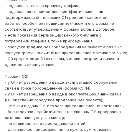
- подписаны акты по пропуску трафика;
- подписан акт о присоединении (фактически — акт
подтверждающий что техник О1 проверил канал и он
работоспособен, акт подписан техником и его форма не
соответствует утвержденным формам актов в договоре);
- есть показания сертифицированного биллинга о
потреблении трафика в точке присоединения;
- пропуска трафика без присоединения не бывает и раз был
пропуск трафик, значит было присоединение фактически было;
- О3 предоставил О1 акт о том, что они построили линию и
сдали ее в эксплуатацию;
Позиция О2:
- у О1 нет разрешения о вводе эксплуатацию сооружения
связи в точке присоединения (форма КС-14);
- у О1 нет разрешения о вводе в эксплуатацию линии связи
(О3 обеспечил городское продление без проекта);
- не были выданы ТУ, без чего присоединение не состоялось;
- бланк заказа недействителен (не указаны ТУ, просрочена
дата оказания услуг на месяц);
- не подписан акт о присоединении сетей;
- фактическое присоединение не нужно, нужны именно