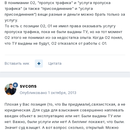
В понимании О2, "пропуск трафика" и "услуга пропуска
трафика" (а также "присоединение" и "услуга
присоединения") вещи разные и деньги можно брать только за
услугу.
То есть с позиции О2, О1 не имел права оказывать услугу
пропуска трафика, пока не были выданы ТУ, но на тот момент
О2 этого не понимал из-за недостатка опыта. Когда О2 понял,
что ТУ выданы не будут, О2 отказался от работы с О1.
Вставить ник
Цитата
svcons
Опубликовано
1 октября, 2013
Плохая у Вас позиция (то, что Вы придумали),связистская, а не
юридическая. Для суда для взыскания совершенно наплевать
введен объект в эксплуатацию или нет. Были выданы ТУ или
нет. Важно, были услуги или нет! А биллинг покажет, что были.
Значит суд взыщет. А вот вопрос сколько, открытый. Можно