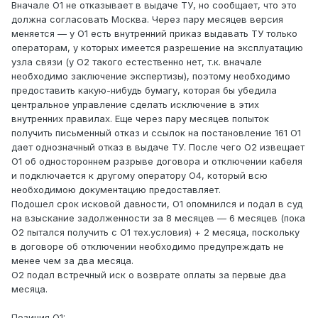
Вначале О1 не отказывает в выдаче ТУ, но сообщает, что это
должна согласовать Москва. Через пару месяцев версия
меняется — у О1 есть внутренний приказ выдавать ТУ только
операторам, у которых имеется разрешение на эксплуатацию
узла связи (у О2 такого естественно нет, т.к. вначале
необходимо заключение экспертизы), поэтому необходимо
предоставить какую-нибудь бумагу, которая бы убедила
центральное управление сделать исключение в этих
внутренних правилах. Еще через пару месяцев попыток
получить письменный отказ и ссылок на постановление 161 О1
дает однозначный отказ в выдаче ТУ. После чего О2 извещает
О1 об одностороннем разрыве договора и отключении кабеля
и подключается к другому оператору О4, который всю
необходимою документацию предоставляет.
Подошел срок исковой давности, О1 опомнился и подал в суд
на взыскание задолженности за 8 месяцев — 6 месяцев (пока
О2 пытался получить с О1 тех.условия) + 2 месяца, поскольку
в договоре об отключении необходимо предупреждать не
менее чем за два месяца.
О2 подал встречный иск о возврате оплаты за первые два
месяца.
Позиция О1: