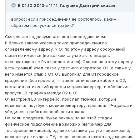
В 01.10.2013 в 11:11, Галушко Дмитрий сказал:
вопрос: если присоединения не состоялось, каким
образом пропускался трафик?
Смотря что подразумевать под присоединением.
В бланке заказа указана точка присоединения по
определенному адресу. У О1 по этому адресу сооружений
связи не имеется (во всяком случае акт о вводе в
эксплуатацию не был предоставлен). Однако по этому адресу
есть сданный узел связи у третьего оператора О3, а также у
него имеется стык с О1. О3 выполнил для О1 городское
продление (без проекта) — завел оптический кабель к О2,
поставил оптический кросс и медиаконвертер, и обеспечил
пропуск L2-трафика между О2 и О1.
О1 настроил L3-интерфейс, прислал техника, который
подключил ноутбук к медиаконвертеру, прописал IP-адреса и
убедился в работоспособности канала.
Но если следовать букве закона, то на этой стадии
физическое подключение возможно (например для
тестирования канала), однако оказание услуги невозможно,
поскольку не выданы ТУ, не согласована схема подключения.