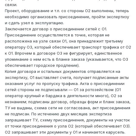
связи.
Проект, оборудование и т.п. со стороны О2 выполнены, теперь
необходимо организовать присоединение, пройти экспертизу
и сдать узел в эксплуатацию.
Заключается договор о присоединении сетей с О1.
Присоединение осуществляется в точке, которая не
расположена на узле связи О1, она принадлежит третьему
оператору О3, который обеспечивает транспорт трафика от О2
к О1. Впрочем в договоре О3 не фигурирует, единственное
упоминание о нем есть в бланке заказа (указывается, что О3
обеспечивает городское продление).
Копия договора и остальных документов отправляется на
экспертизу, О1 выставляет счета, получает подписанные акты
оказания услуг по пропуску трафика. Акта о присоединении
сетей стороны не подписывали — О1 за ротозейством (О1
оператор крупный и бардака в деятельности много), О2 за
незнанием; подписаны договор, образцы форм и бланк заказа,
ТУ не выданы, схема сети не согласована, акт присоединения
не подписан. По истечению двух месяцев экспертиза
запрашивает ТУ, схему присоединения, документы на участок
от точки присоединения о узла О2 (который обеспечивает О3).
О2 запрашивает эти документы у О1 и начинается карусель.