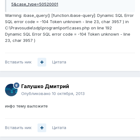
5&case_type=50520001
Warning: ibase_query() [function.ibase-query]: Dynamic SQL Error
SQL error code = -104 Token unknown - line 23, char 3957 ) in
C:\Pravosudie\sdp\program\port\cases.php on line 192
Dynamic SQL Error SQL error code = -104 Token unknown - line
23, char 3957 )
Вставить ник
Цитата
Галушко Дмитрий
Опубликовано
10 октября, 2013
инфо тему выложите
Вставить ник
Цитата