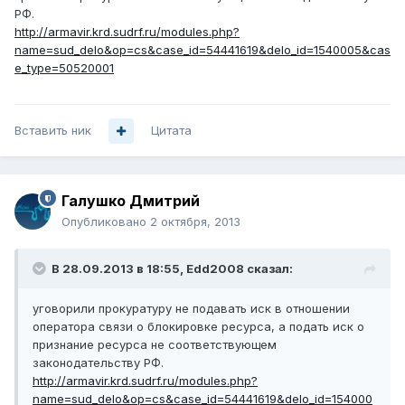
РФ.
http://armavir.krd.sudrf.ru/modules.php?
name=sud_delo&op=cs&case_id=54441619&delo_id=1540005&cas
e_type=50520001
Вставить ник
Цитата
Галушко Дмитрий
Опубликовано
2 октября, 2013
В 28.09.2013 в 18:55, Edd2008 сказал:
уговорили прокуратуру не подавать иск в отношении
оператора связи о блокировке ресурса, а подать иск о
признание ресурса не соответствующем
законодательству РФ.
http://armavir.krd.sudrf.ru/modules.php?
name=sud_delo&op=cs&case_id=54441619&delo_id=154000