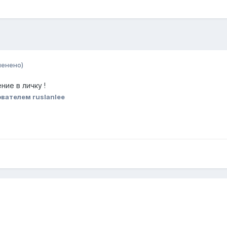
менено)
ие в личку !
вателем ruslanlee