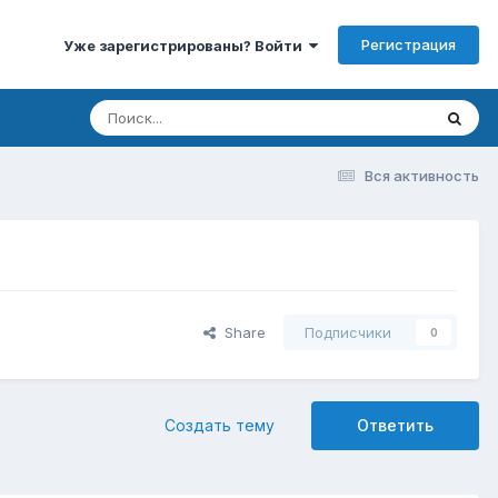
Регистрация
Уже зарегистрированы? Войти
Вся активность
Share
Подписчики
0
Создать тему
Ответить