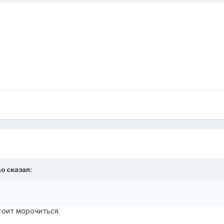
no сказал:
тоит морочиться.