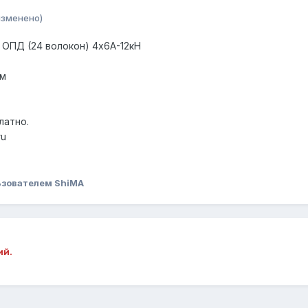
изменено)
 ОПД (24 волокон) 4х6А-12кН
ом
латно.
ru
зователем ShiMA
ий.