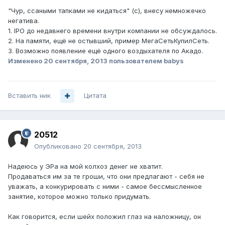
"Чур, ссаными тапками не кидаться" (с), внесу немножечко
негатива.
1. IPO до недавнего времени внутри компании не обсуждалось.
2. На памяти, ещё не остывший, пример МегаСетьКупилСеть.
3. Возможно появление ещё одного воздыхателя по Акадо.
Изменено
20 сентября, 2013
пользователем babys
Вставить ник
Цитата
20512
Опубликовано
20 сентября, 2013
Надеюсь у ЭРа на мой колхоз денег не хватит.
Продаваться им за те гроши, что они предлагают - себя не
уважать, а конкурировать с ними - самое бессмысленное
занятие, которое можно только придумать.
Как говорится, если шейх положил глаз на наложницу, он