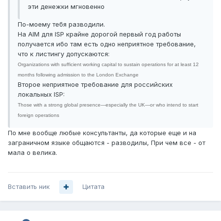
эти денежки мгновенно
По-моему тебя разводили.
На AIM для ISP крайне дорогой первый год работы
получается ибо там есть одно неприятное требование,
что к листингу допускаются:
Organizations with sufficient working capital to sustain operations for at least 12
months following admission to the London Exchange
Второе неприятное требование для российских
локальных ISP:
Those with a strong global presence—especially the UK—or who intend to start
foreign operations
По мне вообще любые консультанты, да которые еще и на
заграничном языке общаются - разводилы, При чем все - от
мала о велика.
Вставить ник
Цитата