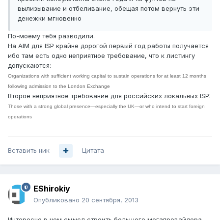
вылизывание и отбеливание, обещая потом вернуть эти
денежки мгновенно
По-моему тебя разводили.
На AIM для ISP крайне дорогой первый год работы получается
ибо там есть одно неприятное требование, что к листингу
допускаются:
Organizations with sufficient working capital to sustain operations for at least 12 months
following admission to the London Exchange
Второе неприятное требование для российских локальных ISP:
Those with a strong global presence—especially the UK—or who intend to start foreign
operations
Вставить ник
Цитата
EShirokiy
Опубликовано
20 сентября, 2013
Интересно в чем смысл строить большого мегапровайдера