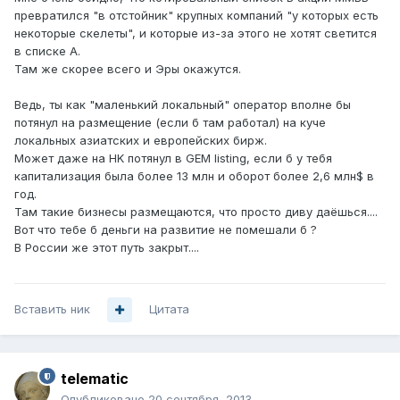
превратился "в отстойник" крупных компаний "у которых есть
некоторые скелеты", и которые из-за этого не хотят светится
в списке А.
Там же скорее всего и Эры окажутся.
Ведь, ты как "маленький локальный" оператор вполне бы
потянул на размещение (если б там работал) на куче
локальных азиатских и европейских бирж.
Может даже на HK потянул в GEM listing, если б у тебя
капитализация была более 13 млн и оборот более 2,6 млн$ в
год.
Там такие бизнесы размещаются, что просто диву даёшься....
Вот что тебе б деньги на развитие не помешали б ?
В России же этот путь закрыт....
Вставить ник
Цитата
telematic
Опубликовано
20 сентября, 2013