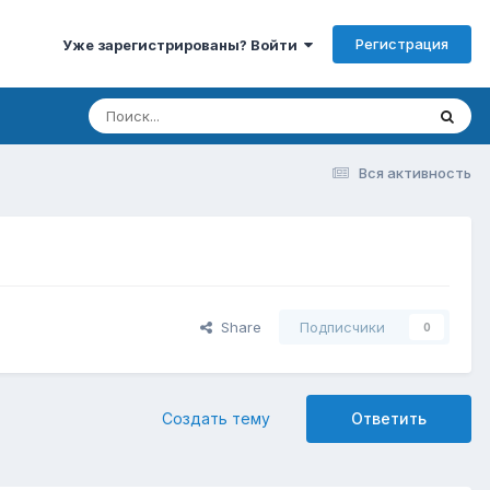
Регистрация
Уже зарегистрированы? Войти
Вся активность
Share
Подписчики
0
Создать тему
Ответить