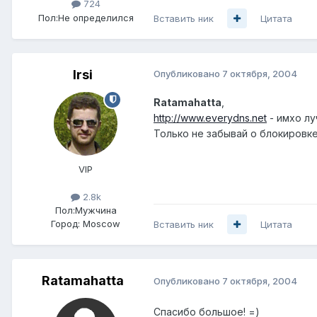
724
Пол:
Не определился
Вставить ник
Цитата
Irsi
Опубликовано
7 октября, 2004
Ratamahatta
,
http://www.everydns.net
- имхо лу
Только не забывай о блокировке
VIP
2.8k
Пол:
Мужчина
Город:
Moscow
Вставить ник
Цитата
Ratamahatta
Опубликовано
7 октября, 2004
Спасибо большое! =)