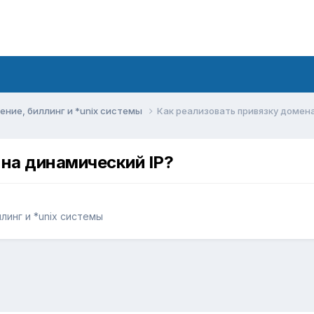
ние, биллинг и *unix системы
Как реализовать привязку домена
 на динамический IP?
инг и *unix системы