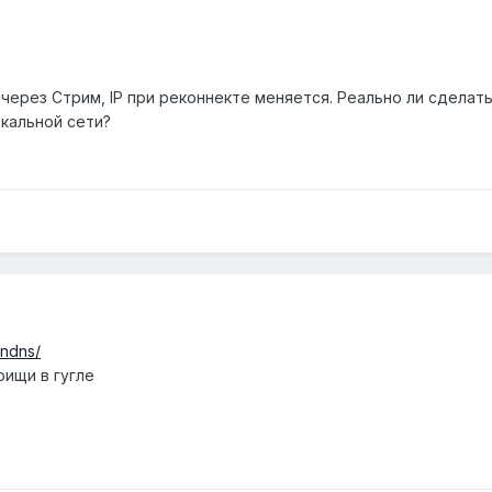
ерез Стрим, IP при реконнекте меняется. Реально ли сделать
окальной сети?
yndns/
оищи в гугле