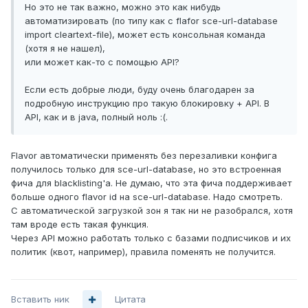
Но это не так важно, можно это как нибудь
автоматизировать (по типу как с flafor sce-url-database
import cleartext-file), может есть консольная команда
(хотя я не нашел),
или может как-то с помощью API?
Если есть добрые люди, буду очень благодарен за
подробную инструкцию про такую блокировку + API. В
API, как и в java, полный ноль :(.
Flavor автоматически применять без перезаливки конфига
получилось только для sce-url-database, но это встроенная
фича для blacklisting'а. Не думаю, что эта фича поддерживает
больше одного flavor id на sce-url-database. Надо смотреть.
С автоматической загрузкой зон я так ни не разобрался, хотя
там вроде есть такая функция.
Через API можно работать только с базами подписчиков и их
политик (квот, например), правила поменять не получится.
Вставить ник
Цитата