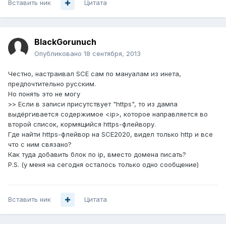
Вставить ник
Цитата
BlackGorunuch
Опубликовано
18 сентября, 2013
Честно, настраивал SCE сам по мануалам из инета,
предпочтительно русским.
Но понять это не могу
>> Если в записи присутствует "https", то из дампа
выдёргивается содержимое <ip>, которое направляется во
второй список, кормящийся https-флейвору.
Где найти https-флейвор на SCE2020, видел только http и все
что с ним связано?
Как туда добавить блок по ip, вместо домена писать?
P.S. (у меня на сегодня осталось только одно сообщение)
Вставить ник
Цитата