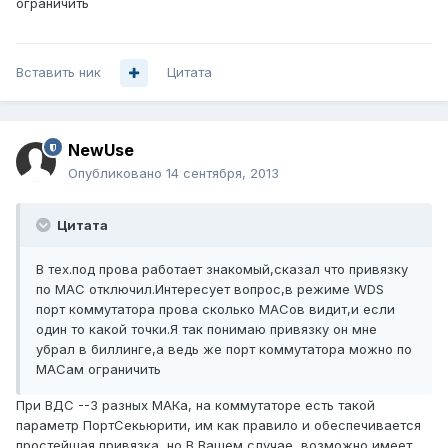
ограничить
Вставить ник
Цитата
NewUse
Опубликовано
14 сентября, 2013
Цитата
В тех.под прова работает знакомый,сказал что привязку
по MAC отключил.Интересует вопрос,в режиме WDS
порт коммутатора прова сколько MACов видит,и если
один то какой точки.Я так понимаю привязку он мне
убрал в биллинге,а ведь же порт коммутатора можно по
MACам ограничить
При ВДС --3 разных МАКа, на коммутаторе есть такой
параметр ПортСекьюрити, им как правило и обеспечивается
простейшая привязка, но В Вашем случае, возможно имеет