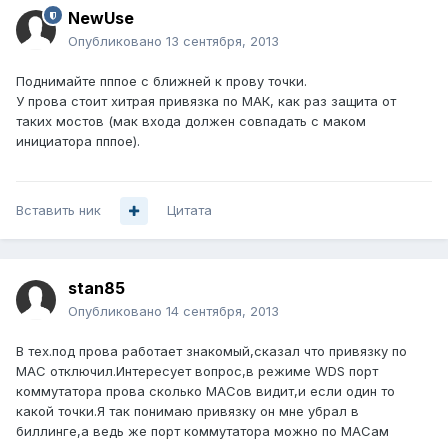
NewUse
Опубликовано
13 сентября, 2013
Поднимайте пппое с ближней к прову точки.
У прова стоит хитрая привязка по МАК, как раз защита от
таких мостов (мак входа должен совпадать с маком
инициатора пппое).
Вставить ник
Цитата
stan85
Опубликовано
14 сентября, 2013
В тех.под прова работает знакомый,сказал что привязку по
MAC отключил.Интересует вопрос,в режиме WDS порт
коммутатора прова сколько MACов видит,и если один то
какой точки.Я так понимаю привязку он мне убрал в
биллинге,а ведь же порт коммутатора можно по MACам