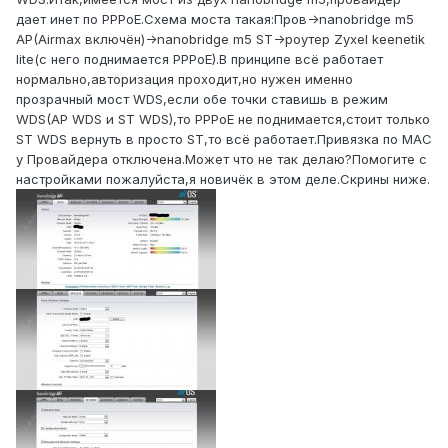
дает инет по PPPoE.Схема моста такая:Пров->nanobridge m5
AP(Airmax включён)->nanobridge m5 ST->роутер Zyxel keenetik
lite(с него поднимается PPPoE).В принципе всё работает
нормально,авторизация проходит,но нужен именно
прозрачный мост WDS,если обе точки ставишь в режим
WDS(AP WDS и ST WDS),то PPPoE не поднимается,стоит только
ST WDS вернуть в просто ST,то всё работает.Привязка по MAC
у Провайдера отключена.Может что не так делаю?Помогите с
настройками пожалуйста,я новичёк в этом деле.Скрины ниже.