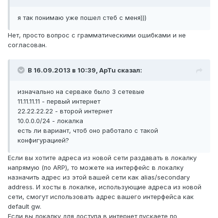
я так понимаю уже пошел стеб с меня)))
Нет, просто вопрос с грамматическими ошибками и не
согласован.
В 16.09.2013 в 10:39, ApTu сказал:
изначально на серваке было 3 сетевые
11.11.11.11 - первый интернет
22.22.22.22 - второй интернет
10.0.0.0/24 - локалка
есть ли вариант, чтоб оно работало с такой
конфигурацией?
Если вы хотите адреса из новой сети раздавать в локалку
напрямую (по ARP), то можете на интерфейс в локалку
назначить адрес из этой вашей сети как alias/secondary
address. И хосты в локалке, использующие адреса из новой
сети, смогут использовать адрес вашего интерфейса как
default gw.
Если вы локалку для доступа в интернет пускаете по