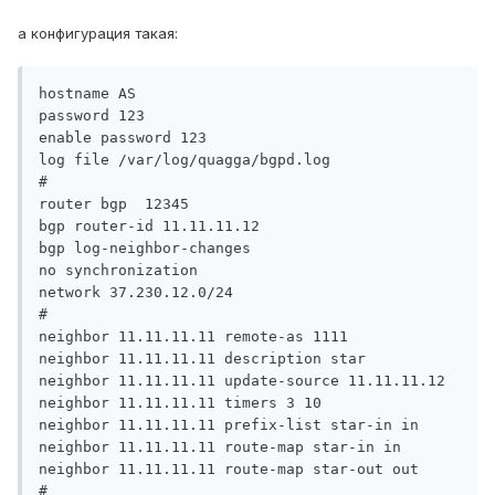
а конфигурация такая:
hostname AS

password 123

enable password 123

log file /var/log/quagga/bgpd.log

#

router bgp  12345

bgp router-id 11.11.11.12

bgp log-neighbor-changes

no synchronization

network 37.230.12.0/24

#

neighbor 11.11.11.11 remote-as 1111

neighbor 11.11.11.11 description star

neighbor 11.11.11.11 update-source 11.11.11.12

neighbor 11.11.11.11 timers 3 10

neighbor 11.11.11.11 prefix-list star-in in

neighbor 11.11.11.11 route-map star-in in

neighbor 11.11.11.11 route-map star-out out

#
