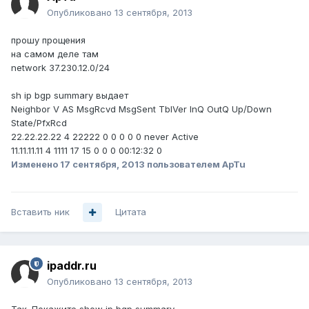
Опубликовано
13 сентября, 2013
прошу прощения
на самом деле там
network 37.230.12.0/24
sh ip bgp summary выдает
Neighbor V AS MsgRcvd MsgSent TblVer InQ OutQ Up/Down
State/PfxRcd
22.22.22.22 4 22222 0 0 0 0 0 never Active
11.11.11.11 4 1111 17 15 0 0 0 00:12:32 0
Изменено
17 сентября, 2013
пользователем ApTu
Вставить ник
Цитата
ipaddr.ru
Опубликовано
13 сентября, 2013