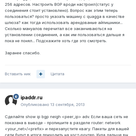
256 адресов. Настроить BGP вроди настроил(статус у
соединения стоит установлено). Вопрос как этим теперь
пользоваться? просто указать машину с quagga в качестве
шлюза? как тогда использовать арендованые айпишники...
Сколько мануалов перечитал все заканчиваються на
установлении соединения, а как им пользоваться дальше я
пока не понял... Подскажите хоть где это смотреть.
Заранее спасибо.
Вставить ник
Цитата
ipaddr.ru
Опубликовано
13 сентября, 2013
Сделайте show ip bgp neigh <peer_ip> adv. Если ваша сеть не
показана в выводе - пропишите в разделе router: network
<your_net>/<prefix> и перезапустите квагу. Пакеты для вашей
сети будут в итоге приходить на хост-роутер. Куда дальше вы