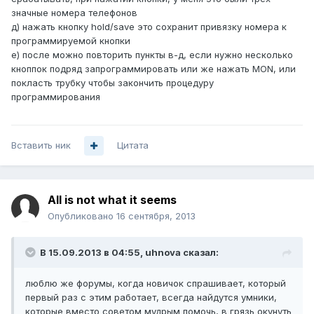
значные номера телефонов
д) нажать кнопку hold/save это сохранит привязку номера к
программируемой кнопки
е) после можно повторить пункты в-д, если нужно несколько
кноппок подряд запрограммировать или же нажать MON, или
покласть трубку чтобы закончить процедуру
программирования
Вставить ник
Цитата
All is not what it seems
Опубликовано
16 сентября, 2013
В 15.09.2013 в 04:55, uhnova сказал:
люблю же форумы, когда новичок спрашивает, который
первый раз с этим работает, всегда найдутся умники,
которые вместо советом мудрым помочь, в грязь окунуть