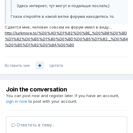
Здесь интернет, тут могут и подальше послать;)
Глаза откройте в какой ветке форума находитесь то.
Сдается мне, человек совсем не форум имел в виду....
http://lurkmore.to/%D0%AD%D1%82%D0%BE_%D0%B8%D0%BD
%D1%82%D0%B5%D1%80%D0%BD%D0%B5%D1%82,_%D0%B4
%D0%B5%D1%82%D0%BA%D0%B0
Вставить ник
Цитата
Join the conversation
You can post now and register later. If you have an account,
sign in now
to post with your account.
Ответить в тему...