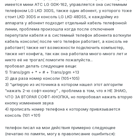
имеется мини АТС LG GDK-162, управляется она системным
телефоном LG LKD 30DS, также один абонент, у которого тоже
стоит LKD 30DS и консоль LG LKD 48DSS, к каждойму из
аппарата у абонент подходит отдельный кабель телефонной
линии, проблема произошла когда после отключения
перепутали кабеля и в системный телефон абонента воткнули
кабель консоли( после чего телефон работает, а консоль не
работает( также нет возможности подключить компьютер,
также нет конфига, так как она работала много-много лет и
никто её не трогал( помогите пожалуйста...
пробовал делать следующие вещи:
1) Trans/pgm + * + # + Trans/pgm +13
2) два раза номер консоли (105+105)
3) "цитирую из источника в котором нашел этот алгоритм
"нажать 2-ю софт-кнопку" , проблема в том, что я НЕ ЗНАЮ,
ЧТО ЗА ВТОРАЯ СОФТ-КНОПКА, но попробовал нажать вторую
кнопку изменения звука
4) прописать номер телефона к которому привязывается
консоль (101 +101)
телефон писал на мои действия примерно следующее
(печатаю по памяти, могу в правописание ошибиться):