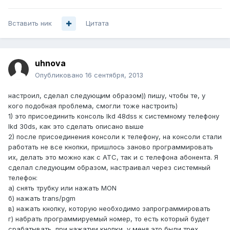
Вставить ник
Цитата
uhnova
Опубликовано
16 сентября, 2013
настроил, сделал следующим образом)) пишу, чтобы те, у
кого подобная проблема, смогли тоже настроить)
1) это присоединить консоль lkd 48dss к системному телефону
lkd 30ds, как это сделать описано выше
2) после присоединения консоли к телефону, на консоли стали
работать не все кнопки, пришлось заново программировать
их, делать это можно как с АТС, так и с телефона абонента. Я
сделал следующим образом, настраивал через системный
телефон:
а) снять трубку или нажать MON
б) нажать trans/pgm
в) нажать кнопку, которую необходимо запрограммировать
г) набрать программируемый номер, то есть который будет
срабатывать, при нажатии кнопки, у меня это были трех