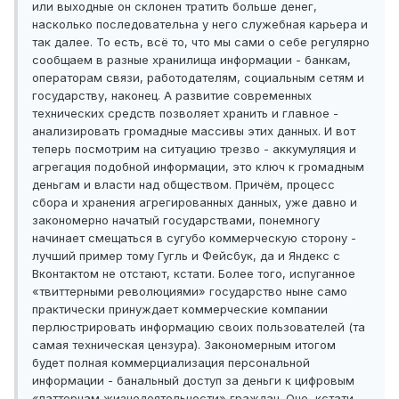
или выходные он склонен тратить больше денег,
насколько последовательна у него служебная карьера и
так далее. То есть, всё то, что мы сами о себе регулярно
сообщаем в разные хранилища информации - банкам,
операторам связи, работодателям, социальным сетям и
государству, наконец. А развитие современных
технических средств позволяет хранить и главное -
анализировать громадные массивы этих данных. И вот
теперь посмотрим на ситуацию трезво - аккумуляция и
агрегация подобной информации, это ключ к громадным
деньгам и власти над обществом. Причём, процесс
сбора и хранения агрегированных данных, уже давно и
закономерно начатый государствами, понемногу
начинает смещаться в сугубо коммерческую сторону -
лучший пример тому Гугль и Фейсбук, да и Яндекс с
Вконтактом не отстают, кстати. Более того, испуганное
«твиттерными революциями» государство ныне само
практически принуждает коммерческие компании
перлюстрировать информацию своих пользователей (та
самая техническая цензура). Закономерным итогом
будет полная коммерциализация персональной
информации - банальный доступ за деньги к цифровым
«паттернам жизнедеятельности» граждан. Оно, кстати,