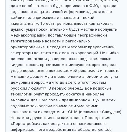
даже не обязательно будет привязано к ФИО, подпадая
под закон о защите личной информации, достаточно
«айди» телеприёмника и планшета - некий
«мегагэллап». То есть, региональность как таковая,
думаю, умрёт окончательно - будут местные корпункты
медиакорпораций, поставляющие географически
таргетированные новости и регионально
ориентированные, исходя из массовых предпочтений,
генераторы контента этих самых корпораций. Не шибко
далеко, полагаю и до персонально подготовленных
видеопотоков, правильно мотивирующих зрителя, раз
уж до персонально показываемой рекламы в интернете
мы давно дошли. Ну и в заключение априори отвечу на
дежурный вопрос «а что до всего этого простым
русским людям?!». В первую очередь все подобные
технологии будут проходить обкатку в наиболее
выгодном для СМИ поле - предвыборном. Лучше всех
подобные технологии понимают и умеют ими
пользоваться их создатели - США (вспомните Сноудена).
Не самая дружественная нам страна. Последствия
«Перестройки», как результата спланированного
информационного воздействия на общество мы все