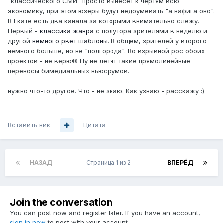
"классического СМИ" просто вынесет к чертям всю
экономику, при этом юзеры будут недоумевать "а нафига оно".
В Екате есть два канала за которыми внимательно слежу.
Первый -
классика жанра
с полутора зрителями в неделю и
другой
немного рвет шаблоны
. В общем, зрителей у второго
немного больше, но не "полгорода". Во взрывной рос обоих
проектов - не верю© Ну не летят такие прямолинейные
переносы бимедиальных ньюсрумов.
нужно что-то другое. Что - не знаю. Как узнаю - расскажу :)
Вставить ник
Цитата
НАЗАД
Страница 1 из 2
ВПЕРЁД
Join the conversation
You can post now and register later. If you have an account,
sign in now
to post with your account.