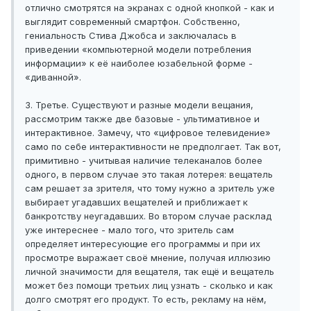
отлично смотрятся на экранах с одной кнопкой - как и
выглядит современный смартфон. Собственно,
гениальность Стива Джобса и заключалась в
приведении «компьютерной модели потребления
информации» к её наиболее юзабельной форме -
«диванной».
3. Третье. Существуют и разные модели вещания,
рассмотрим также две базовые - ультимативное и
интерактивное. Замечу, что «цифровое телевидение»
само по себе интерактивности не предполгает. Так вот,
примитивно - учитывая наличие телеканалов более
одного, в первом случае это такая лотерея: вещатель
сам решает за зрителя, что тому нужно а зритель уже
выбирает угадавших вещателей и приближает к
банкротству неугадавших. Во втором случае расклад
уже интереснее - мало того, что зритель сам
определяет интересующие его программы и при их
просмотре выражает своё мнение, получая иллюзию
личной значимости для вещателя, так ещё и вещатель
может без помощи третьих лиц узнать - сколько и как
долго смотрят его продукт. То есть, рекламу на нём,