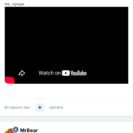
Не, лучше
.
Вставить ник
Цитата
MrBear