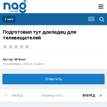
У нага
Подготовил тут докладец для
телевещателей
Автор:
MrBear
12 сентября, 2013
в
У нага
Ответить
НАЗАД
Страница 1 из 2
ВПЕРЁД