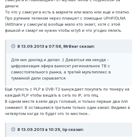
деньги.
То что у самсунга есть в маркете или мало или ещё и платно.
Про руление телеком через планшет с помощью UPnP/DLNA
(AllShare у самсунга) вообще мало кто знает, хотя с этой
фишкой и смарт не нужен чтобы ютуб и что угодно пялить.
В 13.09.2013 в 07:58, MrBear сказал:
Для них доклад и делал. :) Деватсья им некуда -
цифровизация эфира выносит региональное ТВ с
самостоятельного рынка, а третий мультиплекс в
туманной дали скрывается.
Ещё тупость с PLP в DVB-T2 вынуждает покупать по тюнеру на
каждый PLP чтобы вещать в сеть по IP, это ппц.
В одном месте взяли двух головый, и только первые два плп
снимают. В оставшемся третьем только один канал. Видимо в
четвёртом когда то будет что то местное...
В 13.09.2013 в 10:29, lip сказал: