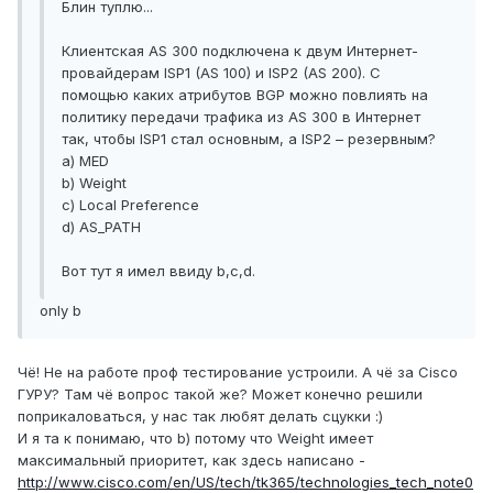
Блин туплю...
Клиентская AS 300 подключена к двум Интернет-
провайдерам ISP1 (AS 100) и ISP2 (AS 200). С
помощью каких атрибутов BGP можно повлиять на
политику передачи трафика из AS 300 в Интернет
так, чтобы ISP1 стал основным, а ISP2 – резервным?
а) MED
b) Weight
c) Local Preference
d) AS_PATH
Вот тут я имел ввиду b,c,d.
only b
Чё! Не на работе проф тестирование устроили. А чё за Cisco
ГУРУ? Там чё вопрос такой же? Может конечно решили
поприкаловаться, у нас так любят делать сцукки :)
И я та к понимаю, что b) потому что Weight имеет
максимальный приоритет, как здесь написано -
http://www.cisco.com/en/US/tech/tk365/technologies_tech_note0