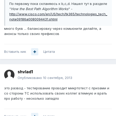
По первому пока скланяюсь к b,c,d. Нашел тут в разделе
"
How the Best Path Algorithm Works
" -
http://www.cisco.com/en/US/tech/tk365/technologies_tech_
note09186a0080094431.shtml
много букв ... балансировку через комьюнити делайте, а
анонсы только своих префиксов
Вставить ник
Цитата
shvlad1
Опубликовано
10 сентября, 2013
это развод - тестирование проводит микртотест с призами и
со стороны ТС использовать своих коллег втемную и врать
про работу - несколько западло