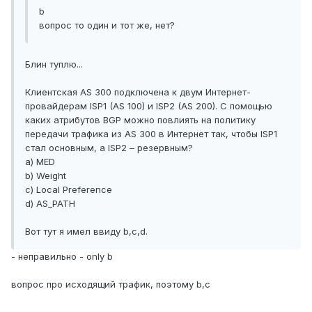
b
вопрос то один и тот же, нет?
Блин туплю...
Клиентская AS 300 подключена к двум Интернет-
провайдерам ISP1 (AS 100) и ISP2 (AS 200). С помощью
каких атрибутов BGP можно повлиять на политику
передачи трафика из AS 300 в Интернет так, чтобы ISP1
стал основным, а ISP2 – резервным?
а) MED
b) Weight
c) Local Preference
d) AS_PATH
Вот тут я имел ввиду b,c,d.
- неправильно - only b
вопрос про исходящий трафик, поэтому b,c