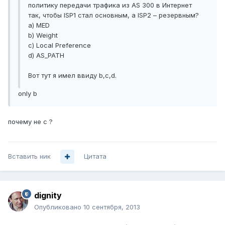
политику передачи трафика из AS 300 в Интернет
так, чтобы ISP1 стал основным, а ISP2 – резервным?
а) MED
b) Weight
c) Local Preference
d) AS_PATH
Вот тут я имел ввиду b,c,d.
only b
почему не c ?
Вставить ник
Цитата
dignity
Опубликовано
10 сентября, 2013