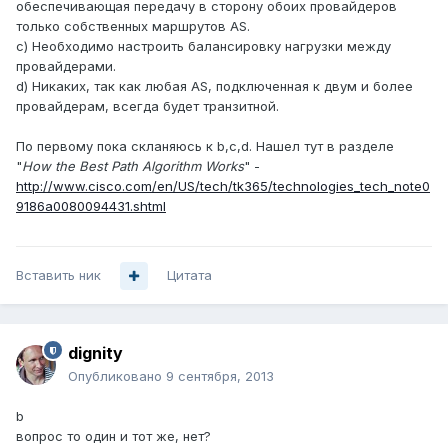
обеспечивающая передачу в сторону обоих провайдеров
только собственных маршрутов AS.
c) Необходимо настроить балансировку нагрузки между
провайдерами.
d) Никаких, так как любая AS, подключенная к двум и более
провайдерам, всегда будет транзитной.
По первому пока скланяюсь к b,c,d. Нашел тут в разделе
"
How the Best Path Algorithm Works
" -
http://www.cisco.com/en/US/tech/tk365/technologies_tech_note0
9186a0080094431.shtml
Вставить ник
Цитата
dignity
Опубликовано
9 сентября, 2013
b
вопрос то один и тот же, нет?