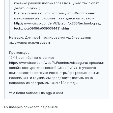
конечно решили поприкаловаться, у нас так любят
делать сцукки :)
И я та к понимаю, что b) потому что Weight имеет
максимальный приоритет, как здесь написано -
http://www.cisco.com/en/US/tech/tk365/technologies_
tech_note09186a0080094431.shtml
Не верю. Для проф. тестирования удобнее дампы
экзаменов использовать.
Про конкурс:
"9-16 сентября на странице
http://www.cisco.com/web/RU/contest/ciscoguru/
проходит
онлайн-конкурс «Настоящий Cisco ГУРУ». К участию
приглашаются сетевые инженегры/профессионалы из
России/СНГ и Грузии. Им предстоит ответить на 10
вопросов из программы CCNP [1]." и т.д....
там ваши вопросы по bgp и ospf
Ну наверно приколоться решили.