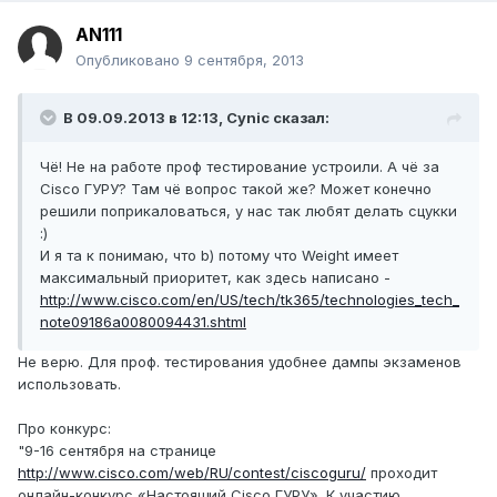
AN111
Опубликовано
9 сентября, 2013
В 09.09.2013 в 12:13, Cynic сказал:
Чё! Не на работе проф тестирование устроили. А чё за
Cisco ГУРУ? Там чё вопрос такой же? Может конечно
решили поприкаловаться, у нас так любят делать сцукки
:)
И я та к понимаю, что b) потому что Weight имеет
максимальный приоритет, как здесь написано -
http://www.cisco.com/en/US/tech/tk365/technologies_tech_
note09186a0080094431.shtml
Не верю. Для проф. тестирования удобнее дампы экзаменов
использовать.
Про конкурс:
"9-16 сентября на странице
http://www.cisco.com/web/RU/contest/ciscoguru/
проходит
онлайн-конкурс «Настоящий Cisco ГУРУ». К участию