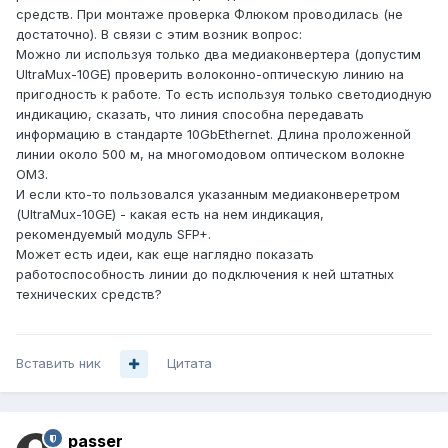
средств. При монтаже проверка Флюком проводилась (не
достаточно). В связи с этим возник вопрос:
Можно ли используя только два медиаконвертера (допустим
UltraMux-10GE) проверить волоконно-оптическую линию на
пригодность к работе. То есть используя только светодиодную
индикацию, сказать, что линия способна передавать
информацию в стандарте 10GbEthernet. Длина проложенной
линии около 500 м, на многомодовом оптическом волокне
ОМ3.
И если кто-то пользовался указанным медиаконверетром
(UltraMux-10GE) - какая есть на нем индикация,
рекомендуемый модуль SFP+.
Может есть идеи, как еще наглядно показать
работоспособность линии до подключения к ней штатных
технических средств?
Вставить ник
Цитата
passer