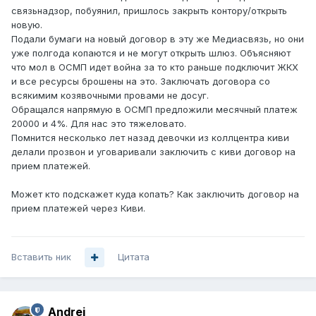
связьнадзор, побуянил, пришлось закрыть контору/открыть
новую.
Подали бумаги на новый договор в эту же Медиасвязь, но они
уже полгода копаются и не могут открыть шлюз. Объясняют
что мол в ОСМП идет война за то кто раньше подключит ЖКХ
и все ресурсы брошены на это. Заключать договора со
всякимим козявочными провами не досуг.
Обращался напрямую в ОСМП предложили месячный платеж
20000 и 4%. Для нас это тяжеловато.
Помнится несколько лет назад девочки из коллцентра киви
делали прозвон и уговаривали заключить с киви договор на
прием платежей.
Может кто подскажет куда копать? Как заключить договор на
прием платежей через Киви.
Вставить ник
Цитата
Andrei