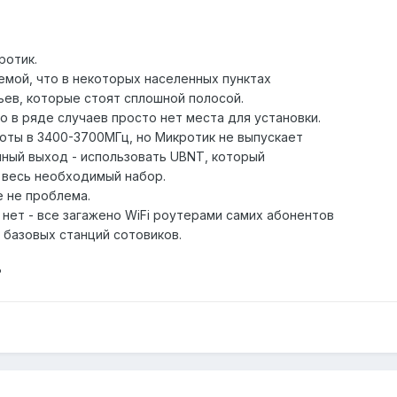
ротик.
емой, что в некоторых населенных пунктах
ев, которые стоят сплошной полосой.
о в ряде случаев просто нет места для установки.
оты в 3400-3700МГц, но Микротик не выпускает
нный выход - использовать UBNT, который
а весь необходимый набор.
е не проблема.
 нет - все загажено WiFi роутерами самих абонентов
 базовых станций сотовиков.
?