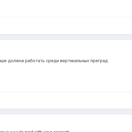
чше должна работать среди вертикальных преград
ign in now
to post with your account.