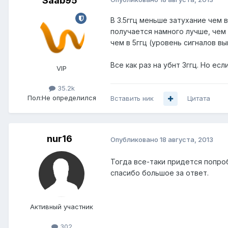
Saab95
В 3.5ггц меньше затухание чем 
получается намного лучше, чем 
чем в 5ггц (уровень сигналов вы
Все как раз на убнт 3ггц. Но ес
VIP
35.2k
Пол:
Не определился
Вставить ник
Цитата
nur16
Опубликовано
18 августа, 2013
Тогда все-таки придется попроб
спасибо большое за ответ.
Активный участник
302