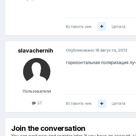
Вставить ник
Цитата
slavachernih
Опубликовано
18 августа, 2013
горизонтальная поляризация лу
Пользователи
37
Вставить ник
Цитата
Join the conversation
You can post now and register later. If you have an account,
s