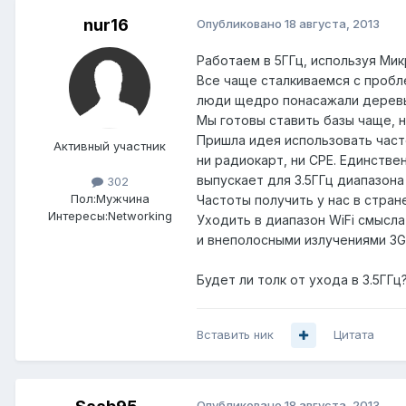
nur16
Опубликовано
18 августа, 2013
Работаем в 5ГГц, используя Мик
Все чаще сталкиваемся с пробл
люди щедро понасажали деревь
Мы готовы ставить базы чаще, н
Пришла идея использовать част
Активный участник
ни радиокарт, ни CPE. Единстве
выпускает для 3.5ГГц диапазон
302
Пол:
Мужчина
Частоты получить у нас в стран
Интересы:
Networking
Уходить в диапазон WiFi смысла
и внеполосными излучениями 3G
Будет ли толк от ухода в 3.5ГГц
Вставить ник
Цитата
Опубликовано
18 августа, 2013