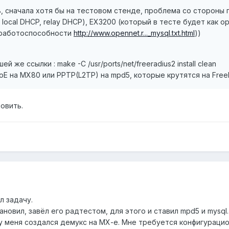
, сначала хотя бы на тестовом стенде, проблема со стороны 
local DHCP, relay DHCP), ЕХ3200 (который в тесте будет как opt
 работоспособности
http://www.opennet.r..._mysql.txt.html
))
й же ссылки : make -C /usr/ports/net/freeradius2 install clean
PoE на MX80 или PPTP(L2TP) на mpd5, которые крутятся на Free
новить.
л задачу.
ановил, завёл его радтестом, для этого и ставил mpd5 и mysql
у меня создался демукс на МХ-е. Мне требуется конфигурацио