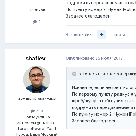
подружить передаваемые атрибу
По пункту номер 2. Нужен IPoE н
Новичок
Заранее благодарен.
3
Вставить ник
Цитата
shafiev
Опубликовано
25 июля, 2013
В 25.07.2013 в 07:50, geor
Извините, если непонятно оп
По первому пункту радиус я у
Активный участник
mpd5/mysql, чтобы увидеть ч
подружить передаваемые атр
700
По пункту номер 2. Нужен IPo
Пол:
Мужчина
Заранее благодарен.
Интересы:
gnu/linux ,
libre software, *bsd
Город:
Баку/Москва/