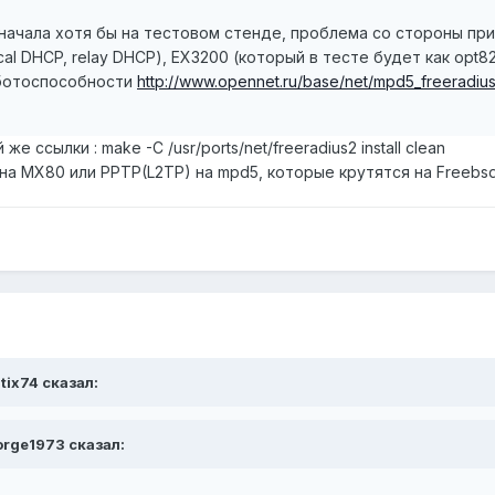
начала хотя бы на тестовом стенде, проблема со стороны при
al DHCP, relay DHCP), ЕХ3200 (который в тесте будет как opt82,
аботоспособности
http://www.opennet.ru/base/net/mpd5_freeradius_
е ссылки : make -C /usr/ports/net/freeradius2 install clean
 на MX80 или PPTP(L2TP) на mpd5, которые крутятся на Freebsd
tix74 сказал:
orge1973 сказал: