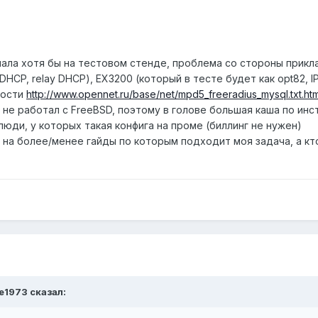
чала хотя бы на тестовом стенде, проблема со стороны прикл
 DHCP, relay DHCP), ЕХ3200 (который в тесте будет как opt82, I
ности
http://www.opennet.ru/base/net/mpd5_freeradius_mysql.txt.htm
не работал с FreeBSD, поэтому в голове большая каша по инс
люди, у которых такая конфига на проме (биллинг не нужен)
на более/менее гайды по которым подходит моя задача, а кт
ge1973 сказал: