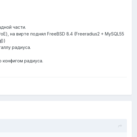
адной части.
PoE), на вирте поднял FreeBSD 8.4 (Freeradius2 + MySQL55
l
))
таллу радиуса.
о конфигом радиуса.