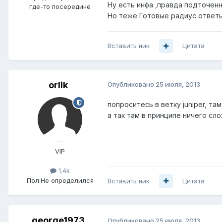
Ну есть инфа ,правда подточенн
где-то посередине
Но теже Готовые радиус ответы
Вставить ник
Цитата
orlik
Опубликовано
25 июля, 2013
попроситесь в ветку juniper, та
а так там в принципе ничего сл
VIP
1.4k
Пол:
Не определился
Вставить ник
Цитата
george1973
Опубликовано
25 июля, 2013