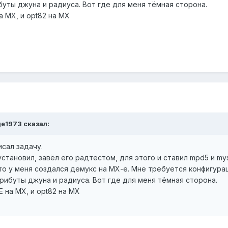
ты джуна и радиуса. Вот где для меня тёмная сторона.
а МХ, и opt82 на МХ
ge1973 сказал:
исал задачу.
становил, завёл его радтестом, для этого и ставил mpd5 и my
то у меня создался демукс на МХ-е. Мне требуется конфигурац
ибуты джуна и радиуса. Вот где для меня тёмная сторона.
E на МХ, и opt82 на МХ