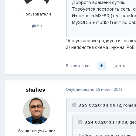
Доброго времени суток.
Требуется построить сеть, с
Пользователи
Из железа МХ-80 (тест как loc
MySQL55 + mpd5?(тест по р
59
1)по установке радиуса из вашей ж
2) непонятна схема : нужна IPoE
Вставить ник
Цитата
shafiev
Опубликовано
25 июля, 2013
В 25.07.2013 в 06:12, roman
В 24.07.2013 в 13:08, ge
Активный участник
Доброго времени суток.