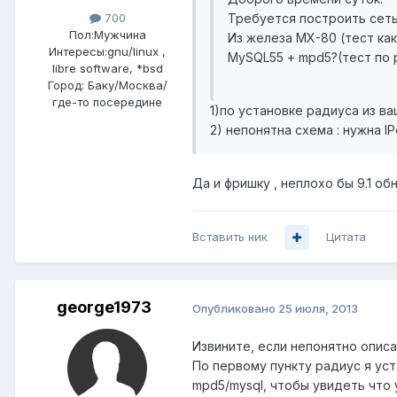
Требуется построить сеть
700
Пол:
Мужчина
Из железа МХ-80 (тест как 
Интересы:
gnu/linux ,
MySQL55 + mpd5?(тест по
libre software, *bsd
Город:
Баку/Москва/
где-то посередине
1)по установке радиуса из ваше
2) непонятна схема : нужна I
Да и фришку , неплохо бы 9.1 об
Вставить ник
Цитата
george1973
Опубликовано
25 июля, 2013
Извините, если непонятно описа
По первому пункту радиус я уст
mpd5/mysql, чтобы увидеть что 