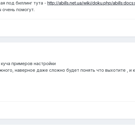
ая под биллинг тута -
http://abills.net.ua/wiki/doku.php/abills:docs:
 очень помогут.
м куча примеров настройки
ожного, наверное даже сложно будет понять что выхотите , и к