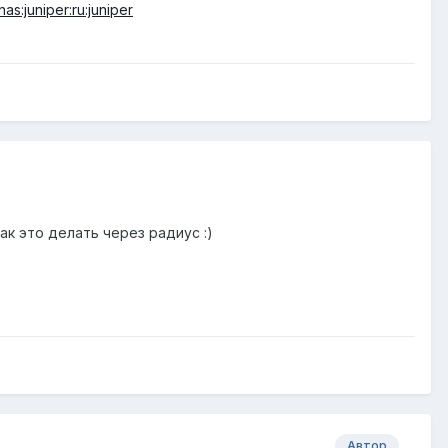
nas:juniper:ru:juniper
ак это делать через радиус :)
Автор