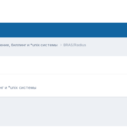
ние, биллинг и *unix системы
BRAS/Radius
г и *unix системы