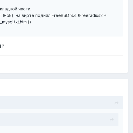
кладной части.
 IPoE), на вирте поднял FreeBSD 8.4 (Freeradius2 +
mysql.txt.html
))
 ?