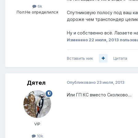
6k
Пол:
Не определился
Спутниковую полосу под ваш ка
дороже чем транспондер целик
Ну и собственно всё. Лазаете н
Изменено
22 июля, 2013
пользов
Вставить ник
Цитата
Дятел
Опубликовано
23 июля, 2013
Или ГП КС вместо Сколково....
VIP
10k