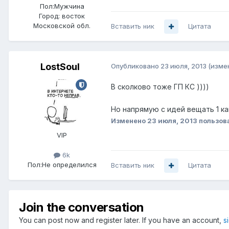
Пол:
Мужчина
Город:
восток
Московской обл.
Вставить ник
Цитата
LostSoul
Опубликовано
23 июля, 2013
(изме
В сколково тоже ГП КС ))))
Но напрямую с идей вещать 1 ка
Изменено
23 июля, 2013
пользов
VIP
6k
Пол:
Не определился
Вставить ник
Цитата
Join the conversation
You can post now and register later. If you have an account,
s