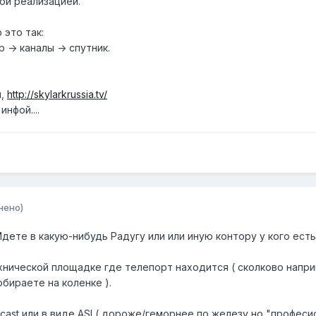
ой реализацией.
 это так:
-> каналы -> спутник.
л,
http://skylarkrussia.tv/
нфой....
нено)
Идете в какую-нибудь Радугу или или иную контору у кого ес
хнической площадке где телепорт находится ( сколково напри
бираете на коленке ).
icast или в виде ASI ( дороже/геморнее по железу но "професи