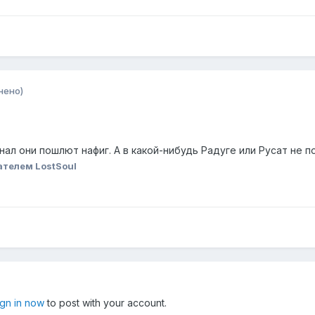
нено)
нал они пошлют нафиг. А в какой-нибудь Радуге или Русат не п
ателем LostSoul
ign in now
to post with your account.