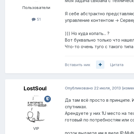
Моя задача связана с техническ
Пользователи
Я себе абстрактно представляю
51
управление контентом -> Сервер 
))) Но куда копать... ?
Вот буквально только что наше
Что-то очень туго с такого типа и
Вставить ник
Цитата
LostSoul
Опубликовано
22 июля, 2013
(изме
Да там всё просто в принципе. 
спутниках.
Арендуете у них 1U место на те
готовый по потребностям или со
VIP
поток выдаете им в виде IP-Mult