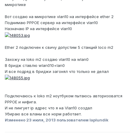
микротике
Вот создаю на микротике vlan10 на интерфейсе ether 2
Поднимаю PPPOE сервер на интерфейсе vlan10
Назначаю IP на интерфейсе vlan10
Ether 2 подключен к свичу допустим 5 станций loco m2
Захожу на loko m2 создаю vlan10 на wlan0
В бридж ставлю wlan010+lan0
И все подряд в бриджи загонял что только не делал
Подключаюсь к loko m2 ноутбуком пытаюсь авторизоватся
PPPOE и нифига.
И не пингует ip адрес что я на Vlan10 создал
Убираю все вланы все норм работает.
Изменено
23 июля, 2013
пользователем laplundik