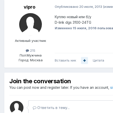
vipro
Опубликовано
20 июля, 2013
(изме
Куплю новый или б/у
D-link dgs 3100-24TG
Изменено
15 июля, 2016
пользова
Активный участник
215
Пол:
Мужчина
Город:
Москва
Вставить ник
Цитата
Join the conversation
You can post now and register later. If you have an account,
s
Ответить в тему...