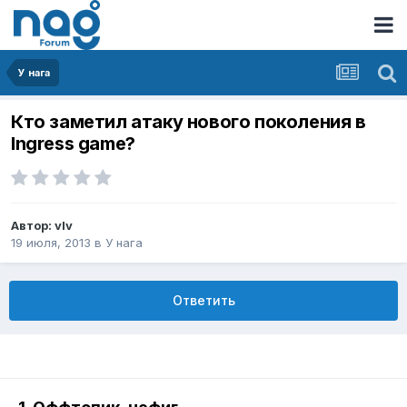
У нага
Кто заметил атаку нового поколения в
Ingress game?
Автор:
vIv
19 июля, 2013
в
У нага
Ответить