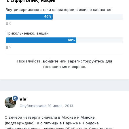
1. Оффтопик, нафиг
Внутрисервисные атаки операторов связи не касаются
6
Прикольненько, вещай
9
Пожалуйста,
войдите
или
зарегистрируйтесь
для
голосования в опросе.
vIv
Опубликовано
19 июля, 2013
С вечера четверга сначала в Москве и
Минске
(подтверждено), а
с пятницы в Париже и Лондоне
наблюдается
очень интересная DDoS атака. Сервис игры