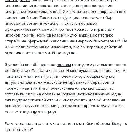
вполне жив, игра как таковая есть, но пропала одна из
внутренних функциональностей игры из-за целенаправленного
поведения ботов. Так как эта функциональность, - сбор
игровой энергии игроками, - является основой
функционирования самой игры, возможность играть для
игроков практически свелась к нулю. Выживают только
старейшие "фармеры", накопившие энергию "в консервах". Но
и им, если ситуация не изменится, объём игровых действий
ограничен их запасами. Игра стухла...
Я увлечённо наблюдаю за
срачем
на эту тему в тематических
сообществах Плюса и чатиках. И мне думается, понял, на чём
попались Ниантики (Гугл), и почему это, в общем случае,
актуально для всех масс-ориентированных сервисов, и
почему Ниантики (Гугл) очень-очень-очень молодцы, что
потратили силы на создание Ingress (вот как минимум один
тип внутрисервисной атаки и инструменты для её исполнения
они уже получили, а значит, следующие проекты будут иметь
соответствующую защиту).
Есть желание накропать что-то типа статейки об этом. Кому-то
тут это нужно?