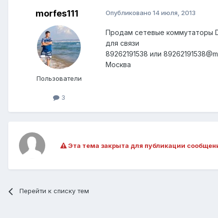
morfes111
Опубликовано
14 июля, 2013
Продам сетевые коммутаторы D-li
для связи
89262191538 или 89262191538@ma
Москва
Пользователи
3
Эта тема закрыта для публикации сообщен
Перейти к списку тем