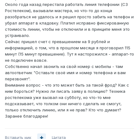
Около года назад перестала работать линия телефонии (СЗ
Ростелеком), вызывали мастера, но что-то до конца
разобраться не удалось и я решил просто забить на телефон и
убрал аппарат в кладовку. Платил исправно фиксированную
стоимость линии, чтобы не отключили и в принципе меня это
устраивало.
Сейчас пришел счет с превышением на 9 рублей и
информацией, о том, что в прошлом месяце я проговорил 115
минут (15 минут превышение). Тут я насторожился - аппарат-то
не подключен вовсе.
Собственно начал звонить на свой номер с мобилы - там
автоответчик "Оставьте своё имя и номер телефона и вам
перезвонят".
Внимание вопрос - что это может быть за такой фрод? Как с
ним бороться? Нужно ли писать заяву в полицию? Техника
ростелекома уже вызвал на субботу, но что-то мне
подсказывает, что толком они ничего сделать не смогут,
только отключить линию, или я не прав? Кто что думает?
Заранее благодарен!
Вставить ник
Цитата