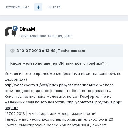
Вставить ник
Цитата
DimaM
Опубликовано
10 июля, 2013
В 10.07.2013 в 13:48, Tosha сказал:
Какое железо потянет на DPI таки всего трафика? :(
Исходя из этого предложения (реклама висит на comnews по
цифрой дня):
http://vasexperts.ru/vas/index.php/site/filtering4free
железо
стоит недорого, да и софт пока что бесплатно раздают...
Клиентов только пока маловато, но вот Комфортел не из
маленьких судя по его новостям
http://comfortel.pro/news.php?
page=2
"27.02.2013 | Мы завершили модернизацию сети!
Теперь у нас несколько колец производительностью в 20
Гбит/с, смонтировано более 250 портов 10GE, ёмкость