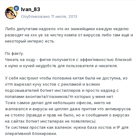
Ivan_83
Опубликовано
11 июля, 2013
Либо депутатам надоело что их эникейщики каждую неделю
разводят на ххх уе за чистку компа от вирусов либо там ещё и
некоторый интерес есть.
По факту.
Чекать на ходу - фигня получается с эффективностью близкой
к нулю и кучей неудобств для пользователя и чекателя.
У себя настроил чтобы половина китая была не доступна, из
хттп вырезал кучу хостов с рекламой и всяких
подсовывателей ботнет инсталлеров и просто надоед с
попапами вконтакта/глазников/тп которых у меня нет.
Тоже самое делал для небольших офисов, никто не
жаловался и вирусы не цеплял даже притом что антивирусов
не стояло (правда и прав не было, но и сообщения о вирусах
на сайтах ботнет инсталерах не появлялись).
Те система простая как валенок: нужна база хостов и IP для
оперативной блокировки.