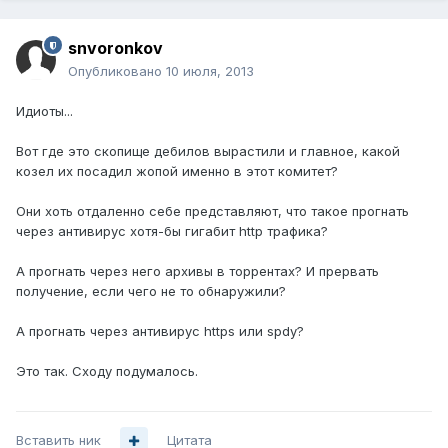
snvoronkov
Опубликовано
10 июля, 2013
Идиоты...
Вот где это скопище дебилов вырастили и главное, какой
козел их посадил жопой именно в этот комитет?
Они хоть отдаленно себе представляют, что такое прогнать
через антивирус хотя-бы гигабит http трафика?
А прогнать через него архивы в торрентах? И прервать
получение, если чего не то обнаружили?
А прогнать через антивирус https или spdy?
Это так. Сходу подумалось.
Вставить ник
Цитата