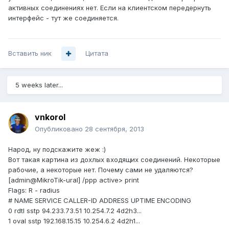
активных соединениях нет. Если на клиентском передернуть
интерфейс - тут же соединяется.
Вставить ник
Цитата
5 weeks later...
vnkorol
Опубликовано
28 сентября, 2013
Народ, ну подскажите жеж :)
Вот такая картина из дохлых входящих соединений. Некоторые
рабочие, а некоторые нет. Почему сами не удаляются?
[admin@MikroTik-ural] /ppp active> print
Flags: R - radius
# NAME SERVICE CALLER-ID ADDRESS UPTIME ENCODING
0 rdtl sstp 94.233.73.51 10.254.7.2 4d2h3...
1 oval sstp 192.168.15.15 10.254.6.2 4d2h1...