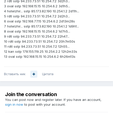
2 rdtl sstp 94.233.73.51 10.254.7.2 3d2h3...
3 oval sstp 192.168.15.15 10.254.6.2 3d1h5...
4 hotelzhir... sstp 85.173.82.190 10.254.1.2 2d11h...
5 rdtl sstp 94.233.73.51 10.254.7.2 2d2h3...
6 oval sstp 192.168.77.15 10.254.6.2 2d13m28s
7 hotelzhir... sstp 85.173.82.190 10.254.1.2 1d9h1...
8 oval sstp 192.168.15.15 10.254.6.2 1d7h5...
9 rdtl sstp 94.233.73.51 10.254.7.2 22h47...
10 rdtl sstp 94.233.73.51 10.254.7.2 20h7m50s
11 rdtl sstp 94.233.73.51 10.254.7.2 12h55...
12 kan sstp 178.155.119.25 10.254.2.2 12h2m33s
13 oval sstp 192.168.15.15 10.254.6.2 6h26m13s
Вставить ник
Цитата
Join the conversation
You can post now and register later. If you have an account,
sign in now
to post with your account.