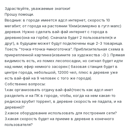
Здраствуйте, уважаемые знатоки!
Прошу помощи.
Вводные: в городе имеется адсл интернет, скорость 10
мегабит; от города на растоянии 10км(измеряно в гугл мапс)
деревня. Нужно сделать вай-фай интернет с города в
деревню(она на горбе). Сначала будет 2 пользователя(я и
друг), в будущем может будут подключены еще 2-3 товарища.
Тоесть "точка->точка->многоточка". Приблизительная схема в
прикрепленной картинке(извините за художества :-D ). Прямая
видимость есть, из помех лесопосадки, но сигнал будет идти
над ними; ефир немного засорен:( базовая станция будет в
центре города, небольшой, 12000 чел, плюс в деревне уже
есть вай-фай на 9 человек с того же города).
Собственно вопросы:
1.как организовать отдачу вай-фай(тоесть как адсл инет
разделить и на ПК в городе, чтобы, когда на нем какая-то
редиска врубит торрент, в деревне скорость не падала, и на
деревню)?
2.какое оборудование использовать для построения сети?
3.какая скорость будет на приеме в деревне в конечного
пользователя?