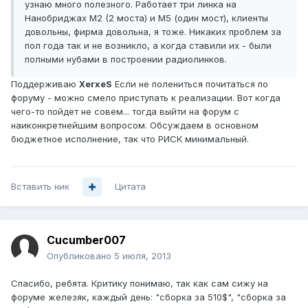
узнаю много полезного. Работает три линка на
Нанобриджах М2 (2 моста) и М5 (один мост), клиенты
довольны, фирма довольна, я тоже. Никаких проблем за
пол года так и не возникло, а когда ставили их - были
полными нубами в построении радиолинков.
Поддерживаю
XerxeS
Если не полениться почитаться по
форуму - можно смело приступать к реализации. Вот когда
чего-то пойдет не совем... тогда выйти на форум с
наиконкретнейшим вопросом. Обсуждаем в основном
бюджетное исполнение, так что РИСК минимальный.
Вставить ник
Цитата
Cucumber007
Опубликовано
5 июля, 2013
Спасибо, ребята. Критику понимаю, так как сам сижу на
форуме железяк, каждый день: "сборка за 510$", "сборка за