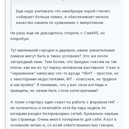
Еще надо учитывать что нанобридж порой глючит,
собирает больше помех, и обеспечивает низкое
качество канала по сравнению с микротиком.
Ни разу еще не доводилось спорить с Сааб95, но
попробую.
Тут маленький городок и деревня, какие значительные
помехи могут быть в таких условиях? Это же почти
загородный линк. Тем более, что бриджи совсем не так
плохи, как вы их тут перед человеком выставили. У вас в
"черновичке" написано что-то вроде "УБНТ - простое, но
с некоторыми недостатками, МТ - классное, но трудное
в настройке". Я понимаю, что у вас свои взгляды и
принципы, но зачем быть столь категоричным?
А топик-стартеру один совет по работе с форумом НАГ -
не поленитесь и почитайте хотя бы пару недель по
вечерам раздел безпроводных сетей, буквально первые
три страницы. Очень много почерпнете для себя. Я вот в
основном читаю и, со всей ответственностью говорю,