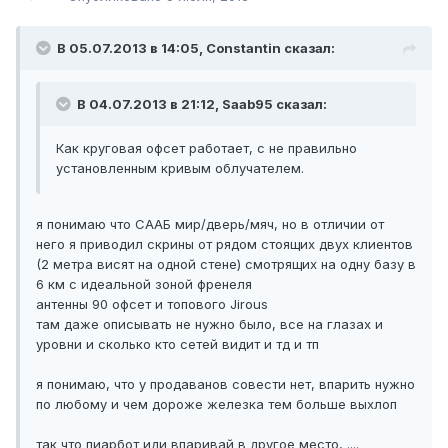
В 05.07.2013 в 14:05, Constantin сказал:
В 04.07.2013 в 21:12, Saab95 сказал:
Как круговая офсет работает, с не правильно
установленным кривым облучателем.
я понимаю что СААБ мир/дверь/мяч, но в отличии от
него я приводил скрины от рядом стоящих двух клиентов
(2 метра висят на одной стене) смотрящих на одну базу в
6 км с идеальной зоной френеля
антенны 90 офсет и топового Jirous
там даже описывать не нужно было, все на глазах и
уровни и сколько кто сетей видит и тд и тп
я понимаю, что у продаванов совести нет, впарить нужно
по любому и чем дороже железка тем больше выхлоп
так что пиарбот иди впаривай в другое место, ....