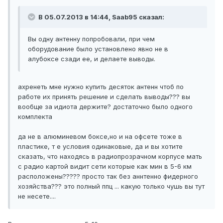
В 05.07.2013 в 14:44, Saab95 сказал:
Вы одну антенну попробовали, при чем
оборудование было установлено явно не в
алубоксе сзади ее, и делаете выводы.
ахренеть мне нужно купить десяток антенн чтоб по
работе их принять решение и сделать выводы??? вы
вообще за идиота держите? достаточно было одного
комплекта
да не в алюминевом боксе,но и на офсете тоже в
пластике, т е условия одинаковые, да и вы хотите
сказать, что находясь в радиопрозрачном корпусе мать
с радио картой видит сети которые как мин в 5-6 км
расположены????? просто так без аннтенно фидерного
хозяйства??? это полный ппц ... какую только чушь вы тут
не несете....