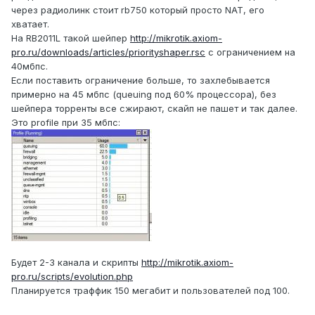
через радиолинк стоит rb750 который просто NAT, его
хватает.
На RB2011L такой шейпер
http://mikrotik.axiom-
pro.ru/downloads/articles/priorityshaper.rsc
с ограничением на
40мбпс.
Если поставить ограничение больше, то захлебывается
примерно на 45 мбпс (queuing под 60% процессора), без
шейпера торренты все сжирают, скайп не пашет и так далее.
Это profile при 35 мбпс:
Будет 2-3 канала и скрипты
http://mikrotik.axiom-
pro.ru/scripts/evolution.php
Планируется траффик 150 мегабит и пользователей под 100.