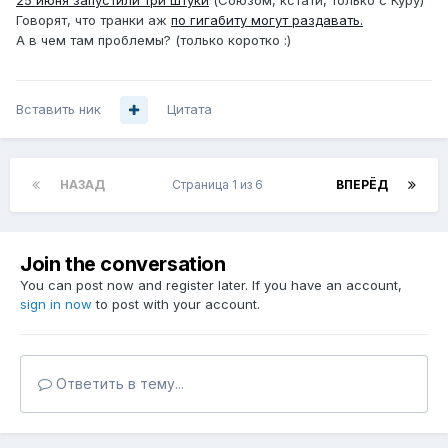
25 июня запустили три штуки
(Союзом, кстати, только с Куру)
Говорят, что транки аж
по гигабиту могут раздавать.
А в чем там проблемы? (только коротко :)
Вставить ник
Цитата
НАЗАД
Страница 1 из 6
ВПЕРЁД
Join the conversation
You can post now and register later. If you have an account,
sign in now
to post with your account.
Ответить в тему...