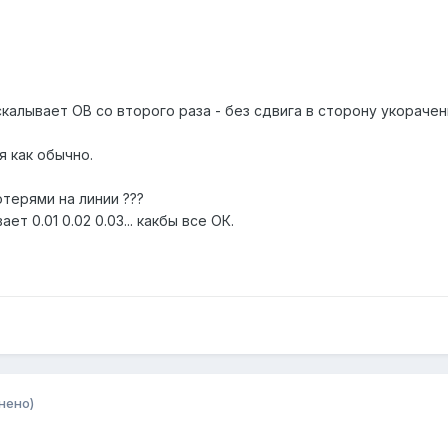
алывает ОВ со второго раза - без сдвига в сторону укорачен
я как обычно.
терями на линии ???
т 0.01 0.02 0.03... какбы все ОК.
нено)