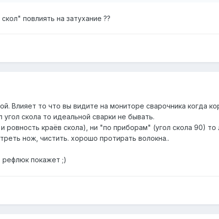
 скол" повлиять на затухание ??
ой. Влияет то что вы видите на мониторе сварочника когда кор
л угол скола то идеальной сварки не бывать.
а и ровность краёв скола), ни "по приборам" (угол скола 90) т
отреть нож, чистить. хорошо протирать волокна..
о рефлюк покажет ;)