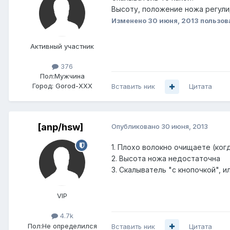
Высоту, положение ножа регул
Изменено
30 июня, 2013
пользов
Активный участник
376
Пол:
Мужчина
Город:
Gorod-XXX
Вставить ник
Цитата
[anp/hsw]
Опубликовано
30 июня, 2013
1. Плохо волокно очищаете (ко
2. Высота ножа недостаточна
3. Скалыватель "с кнопочкой", и
VIP
4.7k
Пол:
Не определился
Вставить ник
Цитата