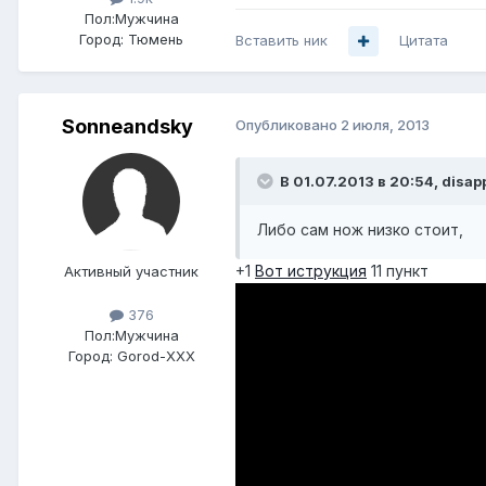
Пол:
Мужчина
Город:
Тюмень
Вставить ник
Цитата
Sonneandsky
Опубликовано
2 июля, 2013
В 01.07.2013 в 20:54, disap
Либо сам нож низко стоит,
+1
Вот иструкция
11 пункт
Активный участник
376
Пол:
Мужчина
Город:
Gorod-XXX