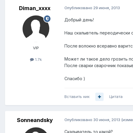
Diman_xxxx
Опубликовано
29 июня, 2013
Добрый день!
Наш скалывтель переодически ск
После волокно всеравно варитс
VIP
Может ли такое дело грозить по
1.7k
После сварки сварочник показывае
Спасибо )
Вставить ник
Цитата
Sonneandsky
Опубликовано
30 июня, 2013
(изме
Скалыватель то какой?