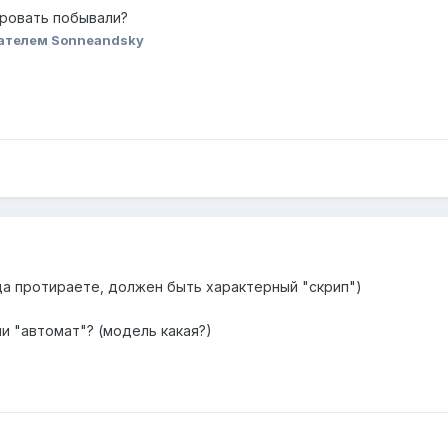
ировать побывали?
ателем Sonneandsky
гда протираете, должен быть характерный "скрип")
ли "автомат"? (модель какая?)