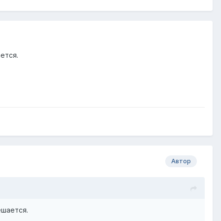
ается.
Автор
ешается.