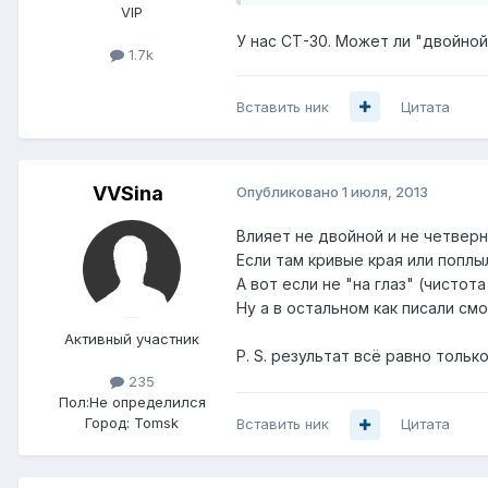
VIP
У нас СТ-30. Может ли "двойной
1.7k
Вставить ник
Цитата
VVSina
Опубликовано
1 июля, 2013
Влияет не двойной и не четверн
Если там кривые края или поплы
А вот если не "на глаз" (чистот
Ну а в остальном как писали см
Активный участник
P. S. результат всё равно тольк
235
Пол:
Не определился
Город:
Tomsk
Вставить ник
Цитата