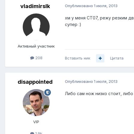
vladimirslk
Опубликовано
1 июля, 2013
хм у меня СТ07, режу резким дв
супер :)
Активный участник
208
Вставить ник
Цитата
disappointed
Опубликовано
1 июля, 2013
Либо сам нож низко стоит, либо
VIP
1.9k