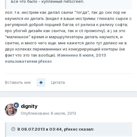
все что было - купленный netscreen.
лол. т.е. икстрим как делал свичи "тогда", так до сих пор не
научился их делать (видел я ваши икстримы: глюкало сырое с
регулярной доброй порцией багов от релиза к релизу софта;
про убогий дизайн как свитча, так и cli промолчу). а j за это
"маленькое" время и маршрутизаторы делать научился, и
свитчи, и много чего еще. мне кажется дело тут далеко не в
двух колеках переманенных из конкурирующей конторы (не
факт что это так вообще).
Изменено
8 июля, 2013
пользователем pfexec
Вставить ник
Цитата
dignity
Опубликовано
8 июля, 2013
В 08.07.2013 в 03:44, pfexec сказал: