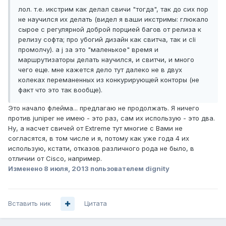
лол. т.е. икстрим как делал свичи "тогда", так до сих пор
не научился их делать (видел я ваши икстримы: глюкало
сырое с регулярной доброй порцией багов от релиза к
релизу софта; про убогий дизайн как свитча, так и cli
промолчу). а j за это "маленькое" время и
маршрутизаторы делать научился, и свитчи, и много
чего еще. мне кажется дело тут далеко не в двух
колеках переманенных из конкурирующей конторы (не
факт что это так вообще).
Это начало флейма... предлагаю не продолжать. Я ничего
против juniper не имею - это раз, сам их использую - это два.
Ну, а насчет свичей от Extreme тут многие с Вами не
согласятся, в том числе и я, потому как уже года 4 их
использую, кстати, отказов различного рода не было, в
отличии от Cisco, например.
Изменено
8 июля, 2013
пользователем dignity
Вставить ник
Цитата