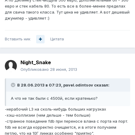
А по Дилинку стек-модуль 500 евро, дополнительный бп - 300
евро и стек кабель 80. То есть все в более-менее пределах
для свича такого класса. Тут цена не удивляет. А вот дешевый
джунипер - удивляет :)
Вставить ник
Цитата
Night_Snake
Опубликовано
28 июня, 2013
В 28.06.2013 в 07:23, pavel.odintsov сказал:
А что не так были с 4500й, если кратенько?
-нерабочий L3 на сколь-нибудь больших нагрузках
-хэш-коллизии (чем дельше - тем больше)
-странное поведение fdb при переносе влана с порта на порт.
fdb не всегда корректно очищается, и в итоге получаем
петлю, что на 10Г линках особенно "приятно".