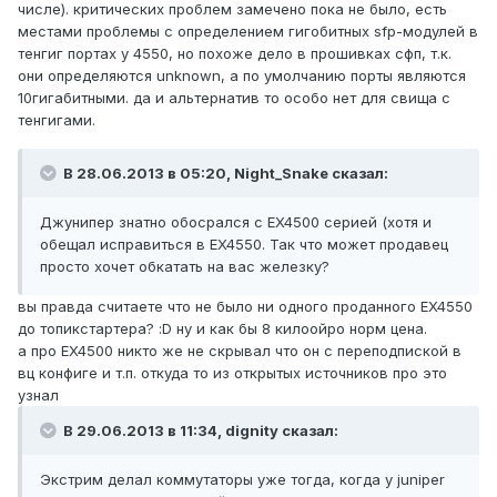
числе). критических проблем замечено пока не было, есть
местами проблемы с определением гигобитных sfp-модулей в
тенгиг портах у 4550, но похоже дело в прошивках сфп, т.к.
они определяются unknown, а по умолчанию порты являются
10гигабитными. да и альтернатив то особо нет для свища с
тенгигами.
В 28.06.2013 в 05:20, Night_Snake сказал:
Джунипер знатно обосрался с EX4500 серией (хотя и
обещал исправиться в EX4550. Так что может продавец
просто хочет обкатать на вас железку?
вы правда считаете что не было ни одного проданного EX4550
до топикстартера? :D ну и как бы 8 килоойро норм цена.
а про EX4500 никто же не скрывал что он с переподпиской в
вц конфиге и т.п. откуда то из открытых источников про это
узнал
В 29.06.2013 в 11:34, dignity сказал:
Экстрим делал коммутаторы уже тогда, когда у juniper