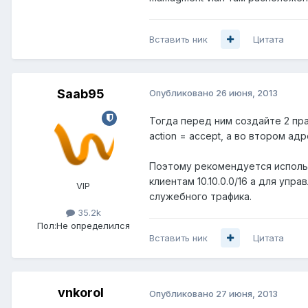
Вставить ник
Цитата
Saab95
Опубликовано
26 июня, 2013
Тогда перед ним создайте 2 прав
action = accept, а во втором а
Поэтому рекомендуется использ
клиентам 10.10.0.0/16 а для уп
VIP
служебного трафика.
35.2k
Пол:
Не определился
Вставить ник
Цитата
vnkorol
Опубликовано
27 июня, 2013