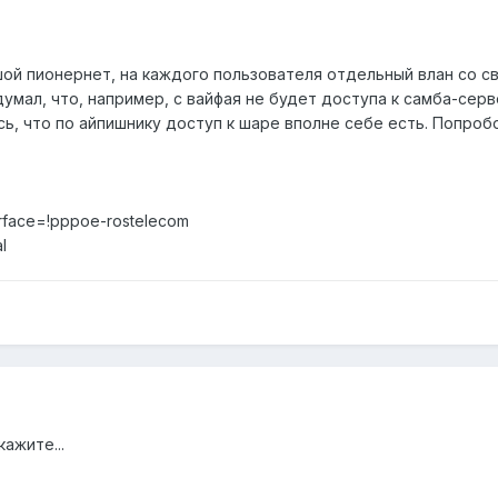
ой пионернет, на каждого пользователя отдельный влан со св
умал, что, например, с вайфая не будет доступа к самба-серве
ь, что по айпишнику доступ к шаре вполне себе есть. Попроб
erface=!pppoe-rostelecom
l
ажите...