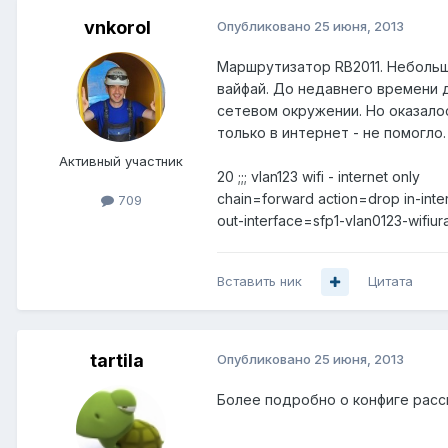
vnkorol
Опубликовано
25 июня, 2013
Маршрутизатор RB2011. Небольш
вайфай. До недавнего времени д
сетевом окружении. Но оказалос
только в интернет - не помогло.
Активный участник
20 ;;; vlan123 wifi - internet only
chain=forward action=drop in-int
709
out-interface=sfp1-vlan0123-wifiura
Вставить ник
Цитата
tartila
Опубликовано
25 июня, 2013
Более подробно о конфиге расск