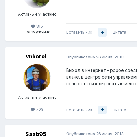
Активный участник
815
Пол:
Мужчина
Вставить ник
Цитата
vnkorol
Опубликовано
26 июня, 2013
Выход в интернет - pppoe соеди
влане. в центре сети управляем
полностью изолировать клиентов
Активный участник
709
Вставить ник
Цитата
Saab95
Опубликовано
26 июня, 2013