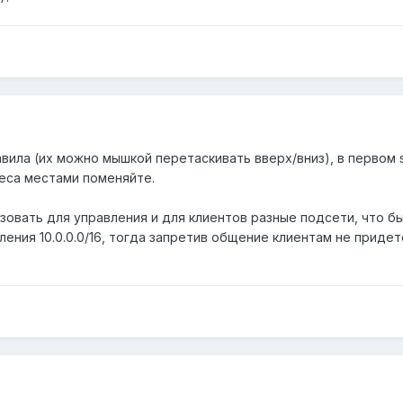
ила (их можно мышкой перетаскивать вверх/вниз), в первом src.a
дреса местами поменяйте.
овать для управления и для клиентов разные подсети, что б
равления 10.0.0.0/16, тогда запретив общение клиентам не при