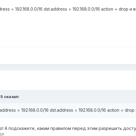
ess = 192.168.0.0/16 dst.address = 192.168.0.0/16 action = drop и 
95 сказал:
ddress = 192.168.0.0/16 dst.address = 192.168.0.0/16 action = drop
! А подскажите, каким правилом перед этим разрешить доступ и
)?