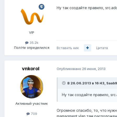
Ну так создайте правило, src.addr
VIP
35.2k
Пол:
Не определился
Вставить ник
Цитата
vnkorol
Опубликовано
26 июня, 2013
В 26.06.2013 в 16:43, Saab
Ну так создайте правило, src.a
Активный участник
Огромное спасибо, то, что нужно
709
mamagment vlan там расположен