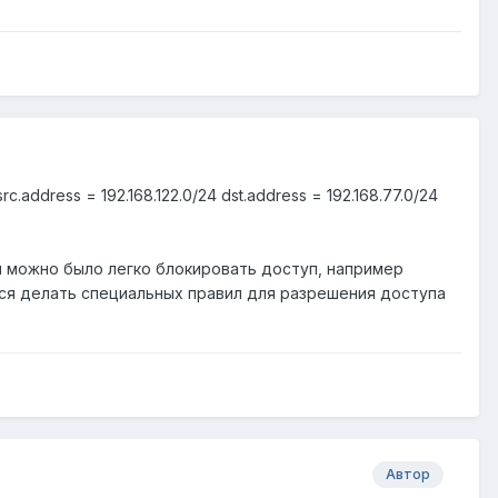
ddress = 192.168.122.0/24 dst.address = 192.168.77.0/24
ы можно было легко блокировать доступ, например
дется делать специальных правил для разрешения доступа
Автор