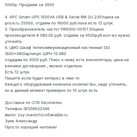
5000р. Продаем за 3000
4. APC Smart-UPS 1500VA USB & Serial RM 2U 230Vцена на
price.ru 25000, отдаём по 16000 руб.пока есть 12 штук.
5. Преобразователь частот PR6000-0015T3Gцена
производителя 8 080.00 руб. отдаём за 4500руб.кол-во нужно
уточнять.
6. ЦМО Шкаф телекоммуникационный настенный 12U
(600x480)артикул: ШРН-12.480
отдадим по 3000 руб. Плюс к нему есть вентиляторы, цена на
венчики договорная , можно отдельно
Есть 12 штук.
Пишите если будет интерес в чём-то
Каждого оборудования конечное количество, надо уточнять,
но в данный момент примерно по 10 штук есть.
Доставка по СПб бесплатно.
Телефон (812)9632346
мыло: zuy-zuevich(собака)bk.ru
Зуев Александр
Просто хороший человек!