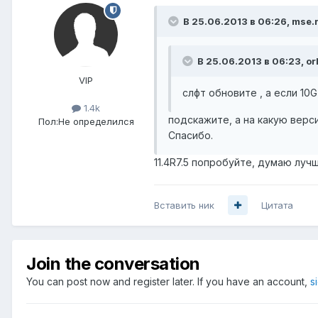
В 25.06.2013 в 06:26, mse.
В 25.06.2013 в 06:23, orl
VIP
слфт обновите , а если 10G 
1.4k
подскажите, а на какую верс
Пол:
Не определился
Спасибо.
11.4R7.5 попробуйте, думаю луч
Вставить ник
Цитата
Join the conversation
You can post now and register later. If you have an account,
s