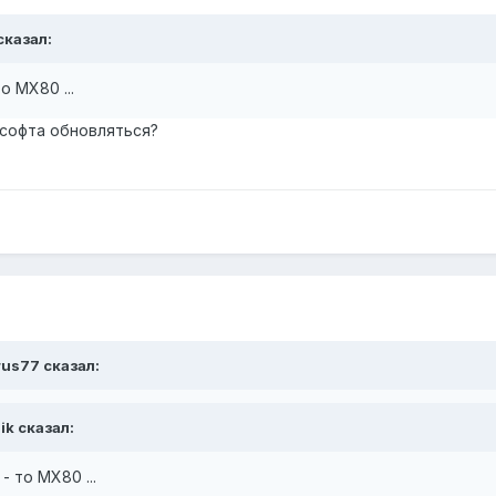
сказал:
о MX80 ...
 софта обновляться?
rus77 сказал:
ik сказал:
- то MX80 ...