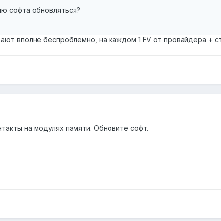
ию софта обновляться?
ботают вполне беспроблемно, на каждом 1 FV от провайдера + с
нтакты на модулях памяти. Обновите софт.