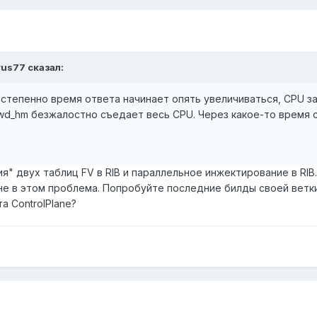
rus77 сказал:
постепенно время ответа начинает опять увеличиваться, CPU з
owd_hm безжалостно съедает весь CPU. Через какое-то время 
я" двух таблиц FV в RIB и параллельное инжектирование в RI
 не в этом проблема. Попробуйте последние билды своей ветк
а ControlPlane?