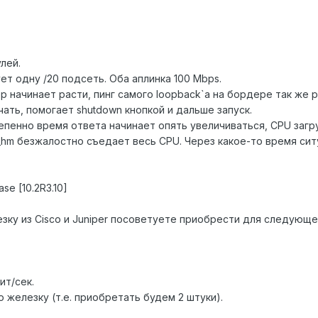
лей.
ет одну /20 подсеть. Оба аплинка 100 Mbps.
 начинает расти, пинг самого loopback`а на бордере так же р
ать, помогает shutdown кнопкой и дальше запуск.
тепенно время ответа начинает опять увеличиваться, CPU загр
d_hm безжалостно съедает весь CPU. Через какое-то время сит
se [10.2R3.10]
зку из Cisco и Juniper посоветуете приобрести для следующе
ит/сек.
ю железку (т.е. приобретать будем 2 штуки).