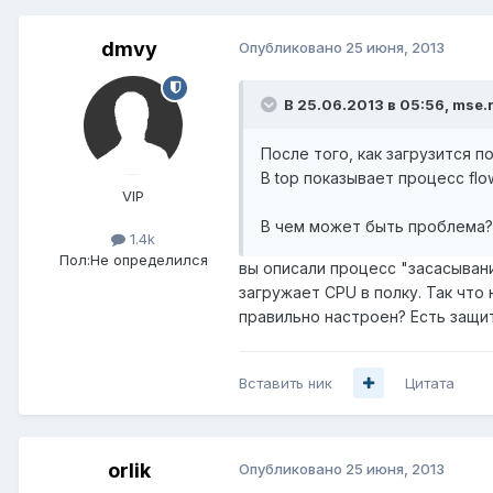
dmvy
Опубликовано
25 июня, 2013
В 25.06.2013 в 05:56, mse.
После того, как загрузится 
В top показывает процесс fl
VIP
В чем может быть проблема?
1.4k
Пол:
Не определился
вы описали процесс "засасывани
загружает CPU в полку. Так что
правильно настроен? Есть защит
Вставить ник
Цитата
orlik
Опубликовано
25 июня, 2013