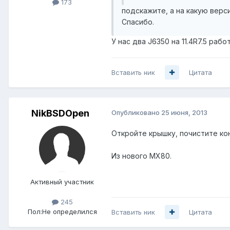
173
подскажите, а на какую верс
Спасибо.
У нас два J6350 на 11.4R7.5 ра
Вставить ник
Цитата
NikBSDOpen
Опубликовано
25 июня, 2013
Откройте крышку, почистите ко
Из нового MX80.
Активный участник
245
Пол:
Не определился
Вставить ник
Цитата