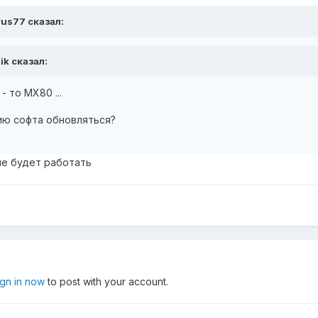
rus77 сказал:
ik сказал:
- то MX80 ...
ию софта обновляться?
ше будет работать
ign in now
to post with your account.