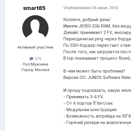
smart85
Опубликовано
25 июня, 2013
Коллеги, добрый день!
Имеем J6350 2Gb RAM, без моду
Девайс принимает 2 FV, аносиру
Периодически ping через бордер
По SSH бордер перестает отвеч
Активный участник
После того, как загрузится пос
В top показывает процесс flow
370
Пол:
Мужчина
Город:
Москва
В чем может быть проблема?
Версия ОС: JUNOS Software Relea
И прошу подсказать, какую желе
- Принимать 3-4 FV.
- От 4 портов 1Гбит/сек.
- Модульная конструкция.
- Возможность апгрейда на 10Гб
- Горячий резерв на аналогичну