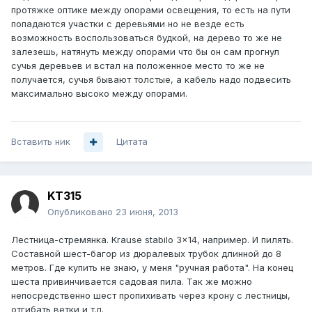
протяжке оптике между опорами освещения, то есть на пути
попадаются участки с деревьями но не везде есть
возможность воспользоваться будкой, на дерево то же не
залезешь, натянуть между опорами что бы он сам прогнул
сучья деревьев и встал на положенное место то же не
получается, сучья бывают толстые, а кабель надо подвесить
максимально высоко между опорами.
Вставить ник
Цитата
KT315
Опубликовано
23 июня, 2013
Лестница-стремянка. Krause stabilo 3x14, например. И пилять.
Составной шест-багор из дюралевых трубок длинной до 8
метров. Где купить не знаю, у меня "ручная работа". На конец
шеста привинчивается садовая пила. Так же можно
непосредственно шест пропихивать через крону с лестницы,
отгибать ветки и т.п.