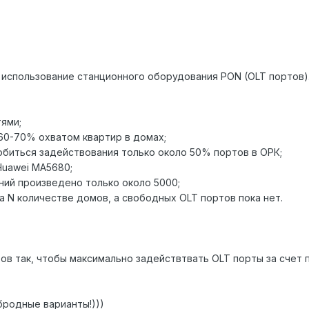
 использование станционного оборудования PON (OLT портов)
тями;
60-70% охватом квартир в домах;
добиться задействования только около 50% портов в ОРК;
Huawei MA5680;
ний произведено только около 5000;
а N количестве домов, а свободных OLT портов пока нет.
ов так, чтобы максимально задействтвать OLT порты за сче
родные варианты!)))