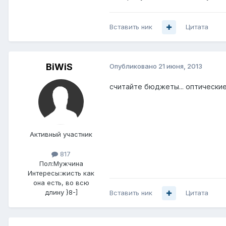
Вставить ник
Цитата
BiWiS
Опубликовано
21 июня, 2013
считайте бюджеты... оптические
Активный участник
817
Пол:
Мужчина
Интересы:
жисть как
она есть, во всю
длину }8-]
Вставить ник
Цитата