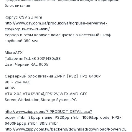
блок питания
Корпус CSV 2U Mini
http://www.csv.com.ua/produkciya/korpusa-servernye-
csv/korpus-csv-2u-mini/
сервер в этом корпусе помещается в настенный шкаф
глубиной 350 мм
MicroATX
Габариты ГхШхВ 300Ч480x88!
Цвет Черный RAL 9005
Серверный блок питания ZIPPY【PS2】HP2-6400P
90 ~ 264 VAC
400W
ATX 2.03,ATX12V(P4),EPS12V,WTX,AMD-GES
Server,Workstation,Storage System,IPC
http://www.zippy.com/P_PRODUCT_DETAIL.asp?
pcpw_rfnbr=3&pcp_name=PS2&pp_rfnbr=1009&pp_code=HP2-
6400P&pcp_rfnbr=3&lv_rfnbr=
http://www.zippy.com.tw/backend/download/download/Power/CE