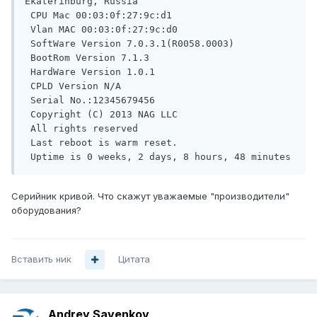
Ekaterinburg, Russia

 CPU Mac 00:03:0f:27:9c:d1

 Vlan MAC 00:03:0f:27:9c:d0

 SoftWare Version 7.0.3.1(R0058.0003)

 BootRom Version 7.1.3

 HardWare Version 1.0.1

 CPLD Version N/A

 Serial No.:12345679456

 Copyright (C) 2013 NAG LLC

 All rights reserved

 Last reboot is warm reset.

Серийник кривой. Что скажут уважаемые "производители"
оборудования?
Вставить ник
Цитата
Andrey Savenkov