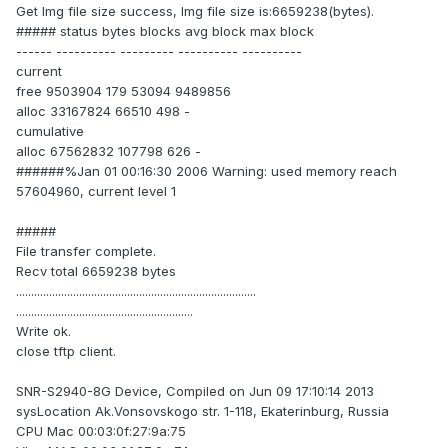
Get Img file size success, Img file size is:6659238(bytes).
##### status bytes blocks avg block max block
------ ---------- --------- ---------- ----------
current
free 9503904 179 53094 9489856
alloc 33167824 66510 498 -
cumulative
alloc 67562832 107798 626 -
######%Jan 01 00:16:30 2006 Warning: used memory reach
57604960, current level 1
#####
File transfer complete.
Recv total 6659238 bytes
................................................................................
...........................................................
Write ok.
close tftp client.
SNR-S2940-8G Device, Compiled on Jun 09 17:10:14 2013
sysLocation Ak.Vonsovskogo str. 1-118, Ekaterinburg, Russia
CPU Mac 00:03:0f:27:9a:75