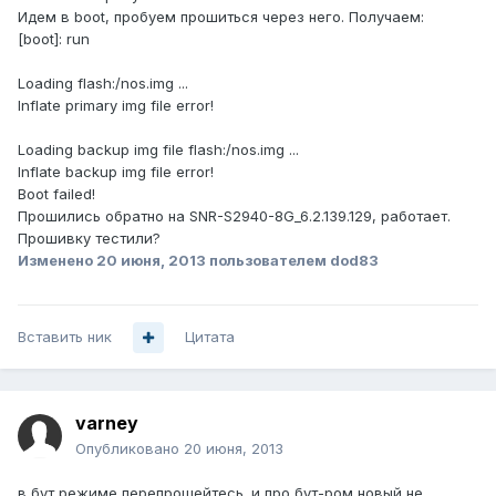
Идем в boot, пробуем прошиться через него. Получаем:
[boot]: run
Loading flash:/nos.img ...
Inflate primary img file error!
Loading backup img file flash:/nos.img ...
Inflate backup img file error!
Boot failed!
Прошились обратно на SNR-S2940-8G_6.2.139.129, работает.
Прошивку тестили?
Изменено
20 июня, 2013
пользователем dod83
Вставить ник
Цитата
varney
Опубликовано
20 июня, 2013
в бут режиме перепрошейтесь. и про бут-ром новый не