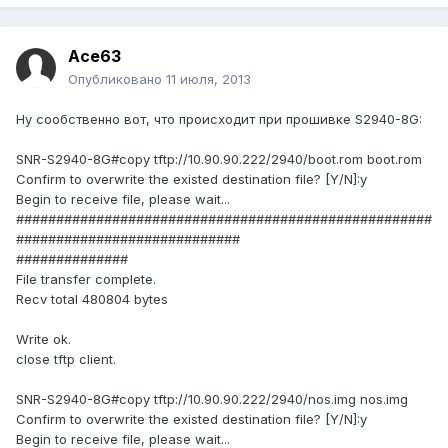
Ace63
Опубликовано
11 июля, 2013
Ну сообственно вот, что происходит при прошивке S2940-8G:
SNR-S2940-8G#copy tftp://10.90.90.222/2940/boot.rom boot.rom
Confirm to overwrite the existed destination file? [Y/N]:y
Begin to receive file, please wait...
####################################################
############################
##############
File transfer complete.
Recv total 480804 bytes
Write ok.
close tftp client.
SNR-S2940-8G#copy tftp://10.90.90.222/2940/nos.img nos.img
Confirm to overwrite the existed destination file? [Y/N]:y
Begin to receive file, please wait...