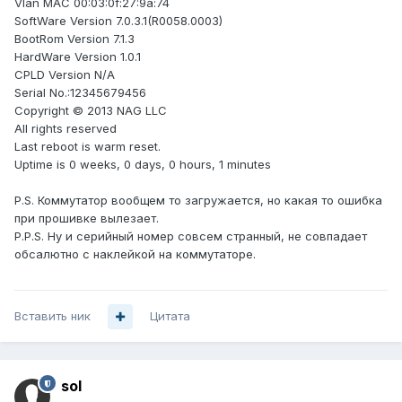
Vlan MAC 00:03:0f:27:9a:74
SoftWare Version 7.0.3.1(R0058.0003)
BootRom Version 7.1.3
HardWare Version 1.0.1
CPLD Version N/A
Serial No.:12345679456
Copyright © 2013 NAG LLC
All rights reserved
Last reboot is warm reset.
Uptime is 0 weeks, 0 days, 0 hours, 1 minutes
P.S. Коммутатор вообщем то загружается, но какая то ошибка
при прошивке вылезает.
P.P.S. Ну и серийный номер совсем странный, не совпадает
обсалютно с наклейкой на коммутаторе.
Вставить ник
Цитата
sol