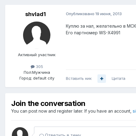
shvlad1
Опубликовано
19 июня, 2013
Куплю за нал, желательно в МС
Его партномер WS-X4991
Активный участник
305
Пол:
Мужчина
Город:
default city
Вставить ник
Цитата
Join the conversation
You can post now and register later. If you have an account,
s
Ответить в тему...