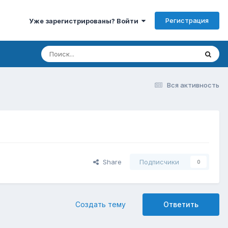
Регистрация
Уже зарегистрированы? Войти
Вся активность
Share
Подписчики
0
Создать тему
Ответить