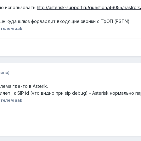
но использовать
http://asterisk-support.ru/question/46055/nastroik
еншн,куда шлюз форвардит входящие звонки с ТфОП (PSTN)
телем aak
нено)
ема где-то в Asterik.
ет ; к SIP id (что видно при sip debug) - Asterisk нормально 
телем aak