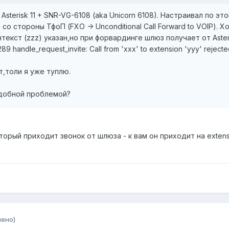
sterisk 11 + SNR-VG-6108 (aka Unicorn 6108). Настраивал по эт
о стороны ТфоП (FXO -> Unconditional Call Forward to VOIP). Х
нтекст (zzz) указан,но при форвардинге шлюз получает от Asteri
9 handle_request_invite: Call from 'xxx' to extension 'yyy' rejecte
т,толи я уже туплю.
одобной проблемой?
торый приходит звонок от шлюза - к вам он приходит на extensio
нено)