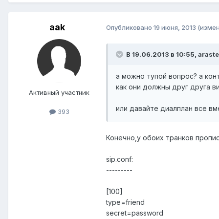
aak
Опубликовано
19 июня, 2013
(изме
В 19.06.2013 в 10:55, arast
а можно тупой вопрос? а конт
как они должны друг друга в
Активный участник
или давайте диалплан все вм
393
Конечно,у обоих транков пропис
sip.conf:
---------
[100]
type=friend
secret=password