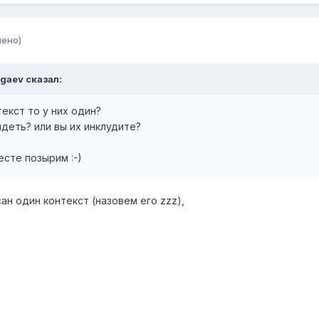
нено)
egaev сказал:
екст то у них один?
идеть? или вы их инклудите?
есте позырим :-)
ан один контекст (назовем его zzz),