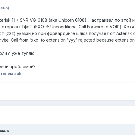
нено)
risk 11 + SNR-VG-6108 (aka Unicorn 6108). Настраивал по этой 
тороны ТфоП (FXO -> Unconditional Call Forward to VOIP). Хотя
т (zzz) указан,но при форвардинге шлюз получает от Asterisk о
vite: Call from 'xxx' to extension 'yyy' rejected because extension 
оли я уже туплю.
бной проблемой?
телем aak
азал: