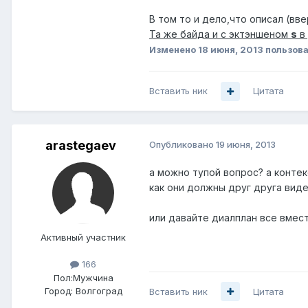
В том то и дело,что описал (вве
Та же байда и с эктэншеном
s
в
Изменено
18 июня, 2013
пользова
Вставить ник
Цитата
arastegaev
Опубликовано
19 июня, 2013
а можно тупой вопрос? а контек
как они должны друг друга виде
или давайте диалплан все вмест
Активный участник
166
Пол:
Мужчина
Город:
Волгоград
Вставить ник
Цитата