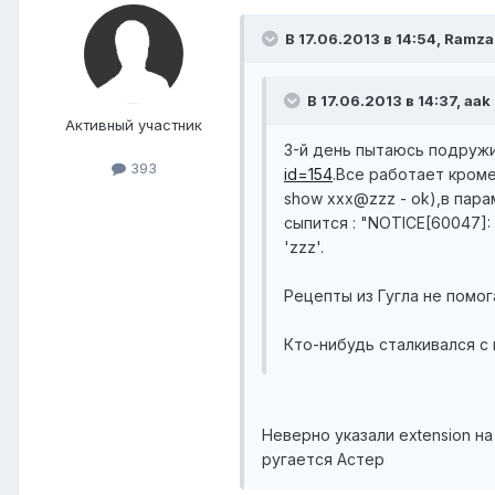
В 17.06.2013 в 14:54, Ramza
В 17.06.2013 в 14:37, aak
Активный участник
3-й день пытаюсь подружить
393
id=154
.Все работает кроме 
show xxx@zzz - ok),в пара
сыпится : "NOTICE[60047]: ch
'zzz'.
Рецепты из Гугла не помог
Кто-нибудь сталкивался с
Неверно указали extension на
ругается Астер