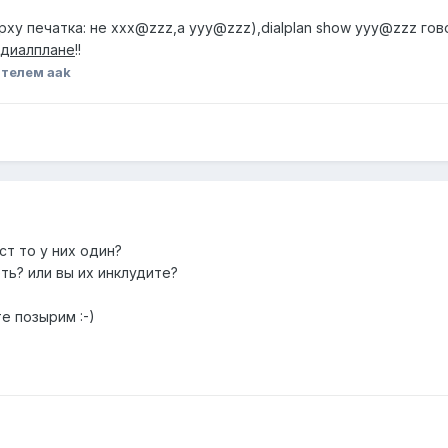
рху печатка: не xxx@zzz,а yyy@zzz),dialplan show yyy@zzz гово
 диалплане
!!
телем aak
ст то у них один?
ть? или вы их инклудите?
е позырим :-)