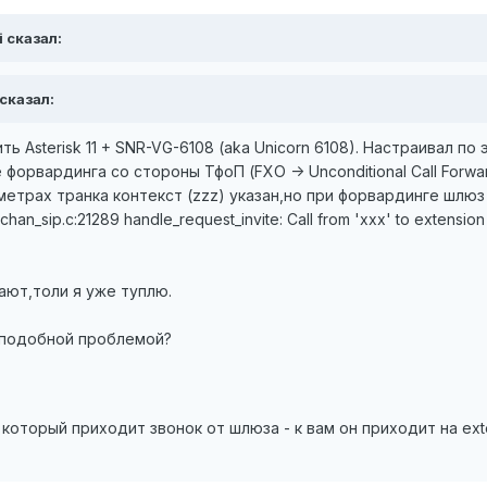
i сказал:
 сказал:
 Asterisk 11 + SNR-VG-6108 (aka Unicorn 6108). Настраивал по 
форвардинга со стороны ТфоП (FXO -> Unconditional Call Forwar
метрах транка контекст (zzz) указан,но при форвардинге шлюз п
an_sip.c:21289 handle_request_invite: Call from 'xxx' to extension
ают,толи я уже туплю.
 подобной проблемой?
 который приходит звонок от шлюза - к вам он приходит на exten