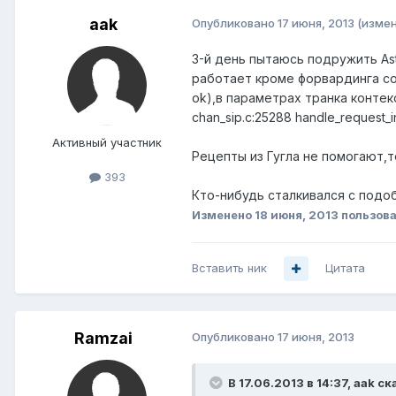
aak
Опубликовано
17 июня, 2013
(изме
3-й день пытаюсь подружить Aste
работает кроме форвардинга со с
ok),в параметрах транка контекс
chan_sip.c:25288 handle_request_in
Активный участник
Рецепты из Гугла не помогают,т
393
Кто-нибудь сталкивался с подо
Изменено
18 июня, 2013
пользова
Вставить ник
Цитата
Ramzai
Опубликовано
17 июня, 2013
В 17.06.2013 в 14:37, aak ск