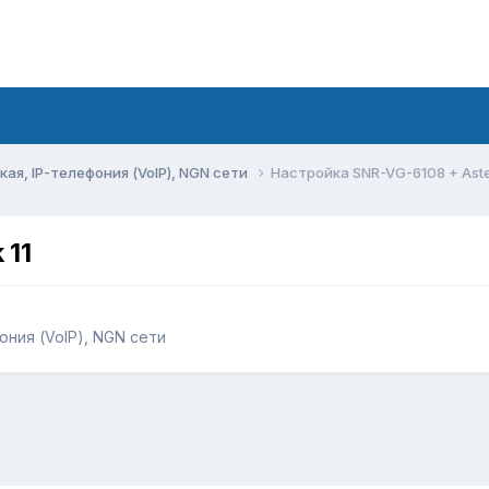
ая, IP-телефония (VoIP), NGN сети
Настройка SNR-VG-6108 + Aster
 11
ония (VoIP), NGN сети