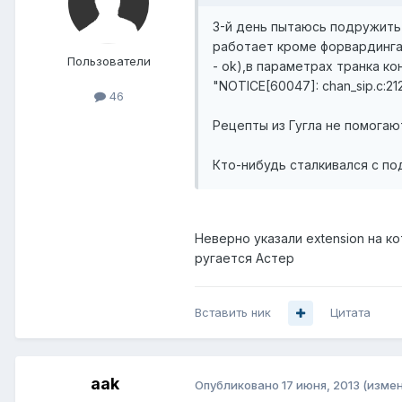
3-й день пытаюсь подружить A
работает кроме форвардинга с
Пользователи
- ok),в параметрах транка ко
"NOTICE[60047]: chan_sip.c:2128
46
Рецепты из Гугла не помогаю
Кто-нибудь сталкивался с п
Неверно указали extension на ко
ругается Астер
Вставить ник
Цитата
aak
Опубликовано
17 июня, 2013
(изме