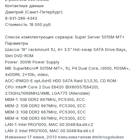
Контактные данные
Дмитрий (Санкт-Петербург)
8-931-286-4343
Стоимость: 18 000 руб.
Список комплектующих сервера: Super Server 5015M-MT+
Параметры
Шасси: 19" rackmount 1U, 4x 3.5" Hot-swap SATA Drive Bays,
Slim DVD-ROM
Power: 300W Power Supply
MB: SuperMicro® 5015M-MT+, 1U, P4 Dual Core, i3000, PDSMi+,
4xDDRII, 2x1Gb, video,
AOC-IPMI20-E opt,4xHS HDD SATA Raid 0,1,5,10, CD ROM
CPU: Intel® Core 2 Duo E6420 (BX80557E6420),
2.13GHz/1066MHz/4MB, LGA775 (Allendale)
MEM-1: 1GB DDR2 667MHz, PC5300, ECC
MEM-2: 1GB DDR2 667MHz, PC5300, ECC
MEM-3: 1GB DDR2 667MHz, PC5300, ECC
MEM-4: 1GB DDR2 667MHz, PC5300, ECC
LAN-1: Intel PRO/1000, MAC 00:3048:8a:d4:c2
LAN-2: Intel PRO/1000, MAC 00:3048:8a:d4:c3
Изменено
17 июня, 2013
пользователем dmitriugolubov