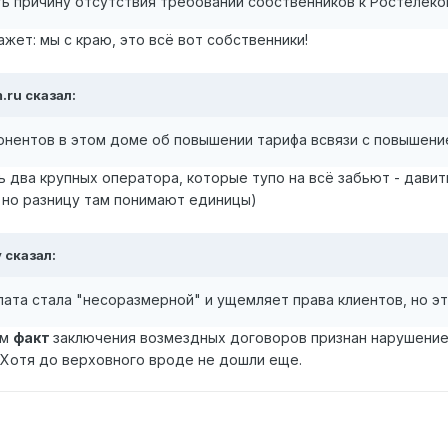
ть причину отсутствия требований собственников к Ростелеко
ажет: мы с краю, это всё вот собственники!
m.ru сказал:
бонентов в этом доме об повышении тарифа всвязи с повышени
сть два крупных оператора, которые тупо на всё забьют - дави
, но разницу там понимают единицы)
y сказал:
лата стала "несоразмерной" и ущемляет права клиентов, но эт
ам
факт
заключения возмездных договоров признан нарушением
 Хотя до верховного вроде не дошли еще.