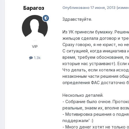
Барагоз
Опубликовано
17 июня, 2013
(изме
Здравствуйте.
Из УК принесли бумажку. Решен
жильцов сделала договор и тре
Сразу говорю, я не юрист, но 
VIP
С ситуацией, когда инициатива 
время, требуем обоснования, пи
1.3k
которые нас устраивают). Если 
Что делать, если хотелка исход
незаконным части решения обще
определения ФАС достаточно б
Несколько деталей.
- Собрание было очное. Проток
реальные, знаем их, вполне возм
- Мотивировка решения о подня
поддержали' :)
- Много денег хотят не только 