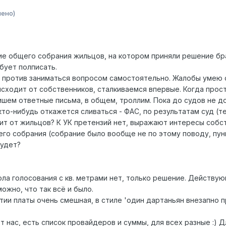
нено)
ие общего собрания жильцов, на котором приняли решение бра
бует полписать.
не против заниматься вопросом самостоятельно. Жалобы умею 
исходит от собственников, сталкиваемся впервые. Когда прос
шем ответные письма, в общем, троллим. Пока до судов не до
кто-нибудь откажется сливаться - ФАС, по результатам суд (т
ит от жильцов? К УК претензий нет, выражают интересы собст
го собрания (собрание было вообще не по этому поводу, пунк
удет?
ола голосования с кв. метрами нет, только решение. Действу
ожно, что так всё и было.
тии платы очень смешная, в стиле 'один дартаньян внезапно
от нас, есть список провайдеров и суммы, для всех разные :) 