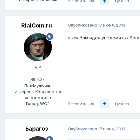
Вставить ник
Цитата
RialCom.ru
Опубликовано
17 июня, 2013
а как Вам идея уведомить абон
VIP
4.3k
Пол:
Мужчина
Интересы:
Квадро фото
снего мото ;)
Город:
WC2
Вставить ник
Цитата
Барагоз
Опубликовано
17 июня, 2013