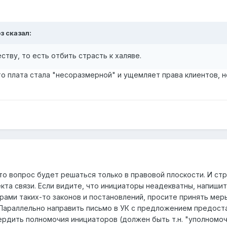
з сказал:
ству, то есть отбить страсть к халяве.
то плата стала "несоразмерной" и ущемляет права клиентов, н
то вопрос будет решаться только в правовой плоскости. И стр
та связи. Если видите, что инициаторы неадекватны, напишит
рами таких-то законов и постановлений, просите принять мер
 Параллельно направить письмо в УК с предложением предост
ердить полномочия инициаторов (должен быть т.н. "уполномоч