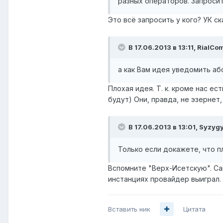
разных операторов. Запроси
Это всё запросить у кого? УК ск
В 17.06.2013 в 13:11, RialCo
а как Вам идея уведомить а
Плохая идея. Т. к. кроме нас е
будут) Они, правда, не эзернет
В 17.06.2013 в 13:01, Syzyg
Только если докажете, что п
Вспомните "Верх-Исетскую". С
инстанциях провайдер выиграл.
Вставить ник
Цитата