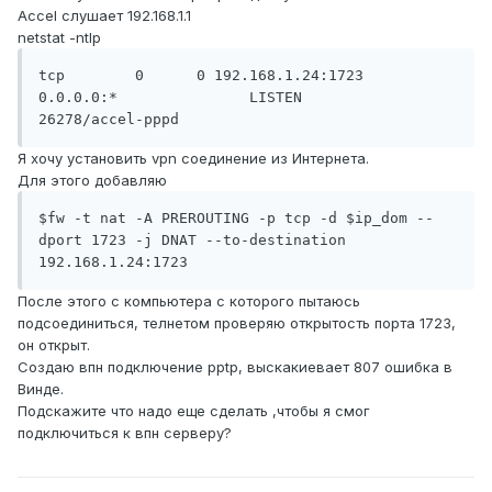
Accel слушает 192.168.1.1
netstat -ntlp
tcp        0      0 192.168.1.24:1723       
0.0.0.0:*               LISTEN      
Я хочу установить vpn соединение из Интернета.
Для этого добавляю
$fw -t nat -A PREROUTING -p tcp -d $ip_dom --
dport 1723 -j DNAT --to-destination 
После этого с компьютера с которого пытаюсь
подсоединиться, телнетом проверяю открытость порта 1723,
он открыт.
Создаю впн подключение pptp, выскакиевает 807 ошибка в
Винде.
Подскажите что надо еще сделать ,чтобы я смог
подключиться к впн серверу?