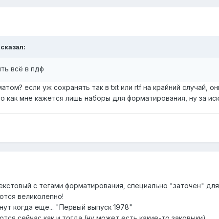
 сказал:
ть всё в пдф
матом? если уж сохранять так в txt или rtf на крайний случай,
то как мне кажется лишь наборы для форматирования, ну за ис
о текстовый с тегами форматирования, специально "заточен" дл
ются великолепно!
ут когда еще... "Первый выпуск 1978"
ся сейчас как и тогда (ну может есть какие-то заковыки)