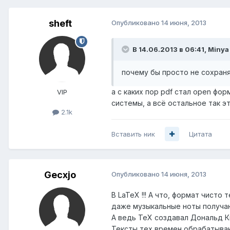
sheft
Опубликовано
14 июня, 2013
В 14.06.2013 в 06:41, Minya
почему бы просто не сохраня
а с каких пор pdf стал open фор
VIP
системы, а всё остальное так э
2.1k
Вставить ник
Цитата
Gecxjo
Опубликовано
14 июня, 2013
В LaTeX !!! А что, формат чист
даже музыкальные ноты получа
А ведь TeX создавал Дональд Кн
Тексты тех времен обрабатывают