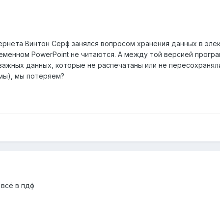
ернета Винтон Серф занялся вопросом хранения данных в элек
еменном PowerPoint не читаются. А между той версией программ
 важных данных, которые не распечатаны или не пересохранял
мы), мы потеряем?
 всё в пдф