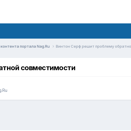
контента портала Nag.Ru
Винтон Серф решит проблему обратн
атной совместимости
g.Ru