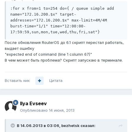
:for x from=1 to=254 do={ / queue simple add 
name="172.16.200.$x" target-
addresses="172.16.200.$x" max-limit=4M/4M 
burst-time="1/1" time="12:00:00-
17:59:59,sun,mon,tue,wed,thu,fri,sat"}
После обновления RouterOS до 6.1 скрипт перестал работать,
выдает ошибку
"expected end of command (line 1 column 67)"
В чем может быть проблема? Скрипт запускаю в терминале.
Вставить ник
Цитата
Ilya Evseev
Опубликовано
14 июня, 2013
В 14.06.2013 в 03:06, bezhetsk сказал: