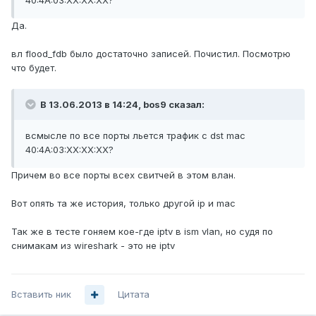
40:4A:03:XX:XX:XX?
Да.
вл flood_fdb было достаточно записей. Почистил. Посмотрю
что будет.
В 13.06.2013 в 14:24, bos9 сказал:
всмысле по все порты льется трафик с dst mac
40:4A:03:XX:XX:XX?
Причем во все порты всех свитчей в этом влан.
Вот опять та же история, только другой ip и mac
Так же в тесте гоняем кое-где iptv в ism vlan, но судя по
снимакам из wireshark - это не iptv
Вставить ник
Цитата