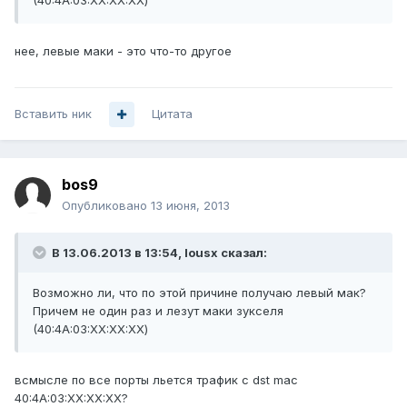
(40:4A:03:XX:XX:XX)
нее, левые маки - это что-то другое
Вставить ник
Цитата
bos9
Опубликовано
13 июня, 2013
В 13.06.2013 в 13:54, lousx сказал:
Возможно ли, что по этой причине получаю левый мак?
Причем не один раз и лезут маки зукселя
(40:4A:03:XX:XX:XX)
всмысле по все порты льется трафик с dst mac
40:4A:03:XX:XX:XX?