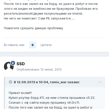
После того как залил ее на борд, он ушел в ребут и после
этого не виден не винбоксом ни браузером. Пробовал его
ресетить(кнопкой/двумя полукольцами на плате).
Ни чего не помогает. Сам РБ запускается......
Помогите срешить данную проблему
Вставить ник
Цитата
SSD
Опубликовано
12 июня, 2013
В 12.06.2013 в 10:04, romis_war сказал:
Привет всем!!!
Купил роутер борд 411, на нем стояла прошивка v5.22.
Скачал с оф сайта новую прошивку v6.0rc11.
После того как залил ее на борд, он ушел в ребут и