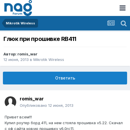
Mikrotik Wireless
Глюк при прошивке RB411
Автор:
romis_war
12 июня, 2013
в
Mikrotik Wireless
Ответить
romis_war
Опубликовано
12 июня, 2013
Привет всем!!!
Купил роутер борд 411, на нем стояла прошивка v5.22. Скачал
с оф сайта новую прошивку v6.0rc11.