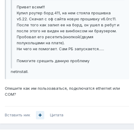
Привет всем!!!
Купил роутер борд 411, на нем стояла прошивка
v5.22. Скачал с оф сайта новую прошивку v6.0rc11.
После того как залил ее на борд, он ушел в ребут и
после этого не виден не винбоксом ни браузером.
Пробовал его ресетить(кнопкой/двумя
полукольцами на плате).
Ни чего не помогает. Сам РБ запускается......
Помогите срешить данную проблему
netinstall.
Опешите как им пользоаваться, подключатся ethernet или
COM?
Вставить ник
Цитата