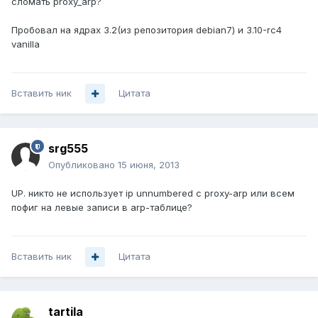
сломать proxy_arp?
Пробовал на ядрах 3.2(из репозитория debian7) и 3.10-rc4
vanilla
Вставить ник
Цитата
srg555
Опубликовано
15 июня, 2013
UP. никто не использует ip unnumbered с proxy-arp или всем
пофиг на левые записи в arp-таблице?
Вставить ник
Цитата
tartila