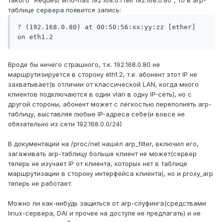
такого "Request who-has 192.168.0.1 tell 192.168.0.80", то в arp-
таблице сервера появится запись:
? (192.168.0.80) at 00:50:56:xx:yy:zz [ether] 
on eth1.2
Вроде бы ничего страшного, т.к. 192.168.0.80 не
маршрутизируется в сторону eth1.2, т.е. абонент этот IP не
захватывает(в отличии от классической LAN, когда много
клиентов подключаются в один vlan в одну IP-сеть), но с
другой стороны, абонент может с лёгкостью переполнять arp-
таблицу, выставляя любые IP-адреса себе(и вовсе не
обязательно из сети 192.168.0.0/24)
В документации на /proc/net нашёл arp_filter, включил его,
загаживать arp-таблицу больше клиент не может(сервер
теперь не изучает IP от клиента, которых нет в таблице
маршрутизации в сторону интерфейса клиента), но и proxy_arp
теперь не работает.
Можно ли как-нибудь защиться от arp-спуфинга(средствами
linux-сервера, DAI и прочее на доступе не предлагать) и не