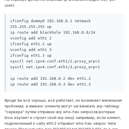
user):
ifconfig dummy0 192.168.0.1 netmask 
255.255.255.255 up

ip route add blackhole 192.168.0.0/24

vconfig add eth1 2

ifconfig eth1.2 up

vconfig add eth1 3

ifconfig eth1.3 up

sysctl net.ipv4.conf.eth1/2.proxy_arp=1

sysctl net.ipv4.conf.eth1/3.proxy_arp=1

ip route add 192.168.0.2 dev eth1.2

Вроде бы всё хорошо, всё работает, но возникает маленькая
проблема, а именно: клиенты могут загаживать arp-таблицу
"сервера" путём отправки arp who-has запросов(которые
linux изучает и строит свой arp-кеш). например, если клиент,
подключенный к сабу eth1.2 отправит who-has запрос типа