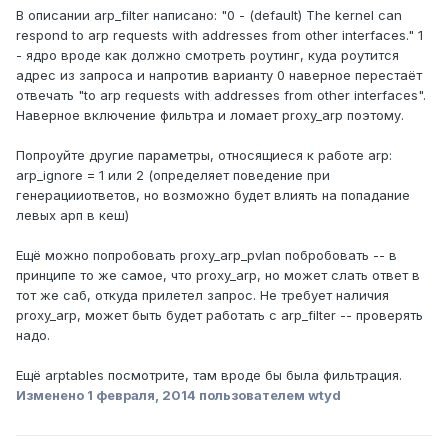
В описании arp_filter написано: "0 - (default) The kernel can
respond to arp requests with addresses from other interfaces." 1
- ядро вроде как должно смотреть роутинг, куда роутится
адрес из запроса и напротив варианту 0 наверное перестаёт
отвечать "to arp requests with addresses from other interfaces".
Наверное включение фильтра и ломает proxy_arp поэтому.
Попроуйте другие параметры, относящиеся к работе arp:
arp_ignore = 1 или 2 (определяет поведение при
генерацииответов, но возможно будет влиять на попадание
левых арп в кеш)
Ещё можно попробовать proxy_arp_pvlan побробовать -- в
принципе то же самое, что proxy_arp, но может слать ответ в
тот же саб, откуда прилетел запрос. Не требует наличия
proxy_arp, может быть будет работать с arp_filter -- проверять
надо.
Ещё arptables посмотрите, там вроде бы была фильтрация.
Изменено
1 февраля, 2014
пользователем wtyd