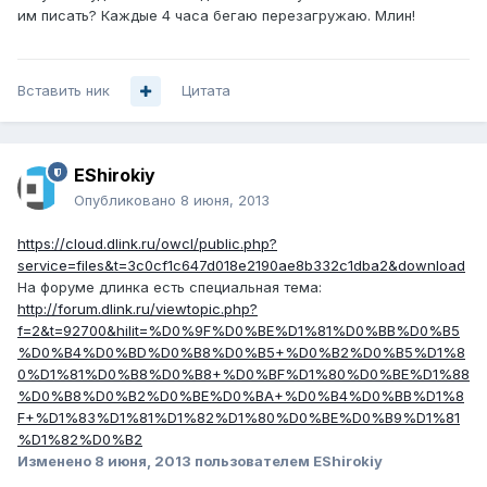
им писать? Каждые 4 часа бегаю перезагружаю. Млин!
Вставить ник
Цитата
EShirokiy
Опубликовано
8 июня, 2013
https://cloud.dlink.ru/owcl/public.php?
service=files&t=3c0cf1c647d018e2190ae8b332c1dba2&download
На форуме длинка есть специальная тема:
http://forum.dlink.ru/viewtopic.php?
f=2&t=92700&hilit=%D0%9F%D0%BE%D1%81%D0%BB%D0%B5
%D0%B4%D0%BD%D0%B8%D0%B5+%D0%B2%D0%B5%D1%8
0%D1%81%D0%B8%D0%B8+%D0%BF%D1%80%D0%BE%D1%88
%D0%B8%D0%B2%D0%BE%D0%BA+%D0%B4%D0%BB%D1%8
F+%D1%83%D1%81%D1%82%D1%80%D0%BE%D0%B9%D1%81
%D1%82%D0%B2
Изменено
8 июня, 2013
пользователем EShirokiy