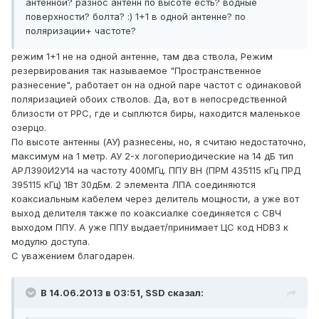
антенной? разнос антенн по высоте есть? водные
поверхности? болта? :) 1+1 в одной антенне? по
поляризации+ частоте?
режим 1+1 не на одной антенне, там два ствола, Режим
резервирования так называемое "Пространственное
разнесение", работает он на одной паре частот с одинаковой
поляризацией обоих стволов. Да, вот в непосредственной
близости от РРС, где и сыплются биры, находится маленькое
озерцо.
По высоте антенны (АУ) разнесены, но, я считаю недостаточно,
максимум на 1 метр. АУ 2-х логопериодические на 14 дБ тип
АРЛ390И2У14 на частоту 400МГц. ППУ ВН (ПРМ 435115 кГц ПРД
395115 кГц) 1Вт 30дБм. 2 элемента ЛПА соединяются
коаксиальным кабелем через делитель мощности, а уже вот
выход делителя также по коаксиалке соединяется с СВЧ
выходом ППУ. А уже ППУ выдает/принимает ЦС код HDB3 к
модулю доступа.
С уважением благодарен.
В 14.06.2013 в 03:51, SSD сказал: