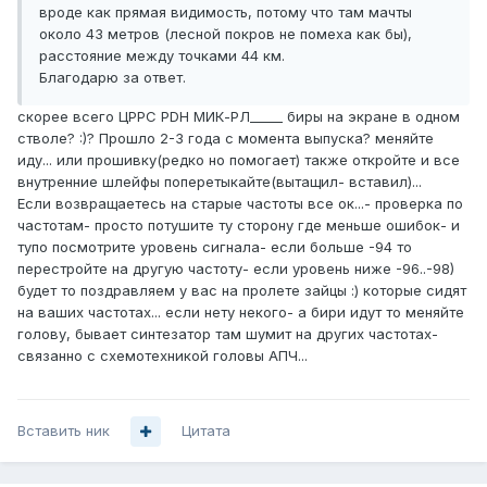
вроде как прямая видимость, потому что там мачты
около 43 метров (лесной покров не помеха как бы),
расстояние между точками 44 км.
Благодарю за ответ.
скорее всего ЦРРС PDH МИК-РЛ_____ биры на экране в одном
стволе? :)? Прошло 2-3 года с момента выпуска? меняйте
иду... или прошивку(редко но помогает) также откройте и все
внутренние шлейфы поперетыкайте(вытащил- вставил)...
Если возвращаетесь на старые частоты все ок...- проверка по
частотам- просто потушите ту сторону где меньше ошибок- и
тупо посмотрите уровень сигнала- если больше -94 то
перестройте на другую частоту- если уровень ниже -96..-98)
будет то поздравляем у вас на пролете зайцы :) которые сидят
на ваших частотах... если нету некого- а бири идут то меняйте
голову, бывает синтезатор там шумит на других частотах-
связанно с схемотехникой головы АПЧ...
Вставить ник
Цитата