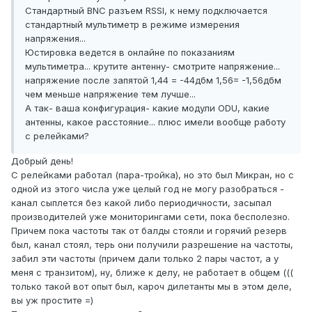
Стандартный BNC разъем RSSI, к нему подключается
стандартный мультиметр в режиме измерения
напряжения...
Юстировка ведется в онлайне по показаниям
мультиметра... крутите антенну- смотрите напряжение...
напряжение после запятой 1,44 = -44дбм 1,56= -1,56дбм
чем меньше напряжение тем лучше...
А так- ваша конфигурация- какие модули ODU, какие
антенны, какое расстояние... плюс имели вообще работу
с релейками?
Добрый день!
С релейками работал (пара-тройка), но это был Микран, но с
одной из этого числа уже целый год не могу разобраться -
канал сыплется без какой либо периодичности, засыпал
производителей уже мониторингами сети, пока бесполезно.
Причем пока частоты так от балды стояли и горячий резерв
был, канал стоял, терь они получили разрешение на частоты,
забил эти частоты (причем дали только 2 пары частот, а у
меня с транзитом), ну, ближе к делу, не работает в общем (((
только такой вот опыт был, кароч дилетанты мы в этом деле,
вы уж простите =)