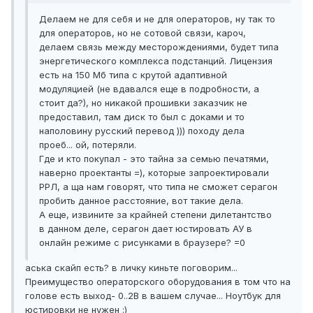
Делаем не для себя и не для операторов, ну так то
для операторов, но не сотовой связи, кароч,
делаем связь между месторождениями, будет типа
энергетического комплекса подстанций. Лицензия
есть на 150 Мб типа с крутой адаптивной
модуляцией (не вдавался еще в подробности, а
стоит да?), но никакой прошивки заказчик не
предоставил, там диск то был с доками и то
наполовину русский перевод ))) походу дела
проеб... ой, потеряли.
Где и кто покупал - это тайна за семью печатями,
наверно проектанты =), которые запроектировали
РРЛ, а ща нам говорят, что типа не сможет серагон
пробить данное расстояние, вот такие дела.
А еще, извините за крайней степени дилетантство
в данном деле, серагон дает юстировать АУ в
онлайн режиме с рисунками в браузере? =0
аська скайп есть? в личку киньте поговорим...
Преимущество операторского оборудования в том что на
голове есть выход- 0..2В в вашем случае... Ноутбук для
юстировки не нужен :)