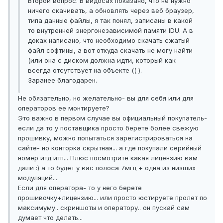
Второй вопрос. В видосах показано, что не нужно
ничего скачивать, а обновлять через веб браузер,
типа данные файлы, я так понял, записаны в какой
то внутренней энергонезависимой памяти IDU. А в
доках написано, что необходимо скачать сжатый
файл софтины, а вот откуда скачать не могу найти
(или она с диском должна идти, который как
всегда отсутствует на объекте (( ).
Заранее благодарен.
Не обязательно, но желательно- вы для себя или для
операторов ее монтируете?
Это важно в первом случае вы официальный покупатель-
если да то у поставщика просто берете более свежую
прошивку, можно попытаться зарегистрироваться на
сайте- но конторка скрытная... а где покупали серийный
номер итд итп... Плюс посмотрите какая лицензию вам
дали :) а то будет у вас полоса 7мгц + одна из низших
модуляций...
Если для оператора- то у него берете
прошивочку+лицензию... или просто юстируете пролет по
максимуму.. скриншоты и оператору.. он пускай сам
думает что делать...