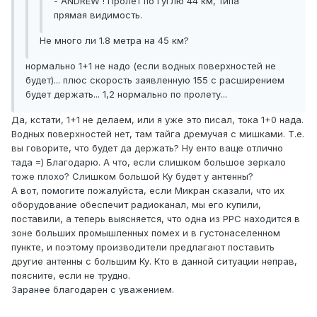
- ANDREW ! Пролет по гуглю 44 км, типа
прямая видимость.
Не много ли 1.8 метра на 45 км?
нормально 1+1 не надо (если водных поверхностей не
будет)... плюс скорость заявленную 155 с расширением
будет держать... 1,2 нормально по пролету...
Да, кстати, 1+1 не делаем, или я уже это писал, тока 1+0 нада.
Водных поверхностей нет, там тайга дремучая с мишками. Т.е.
вы говорите, что будет да держать? Ну енто ваще отлично
тада =) Благодарю. А что, если слишком большое зеркало
тоже плохо? Слишком большой Ку будет у антенны?
А вот, помогите пожалуйста, если Микран сказали, что их
оборудование обеспечит радиоканал, мы его купили,
поставили, а теперь выясняется, что одна из РРС находится в
зоне больших промышленных помех и в густонаселенном
пункте, и поэтому производители предлагают поставить
другие антенны с большим Ку. Кто в данной ситуации неправ,
поясните, если не трудно.
Заранее благодарен с уважением.