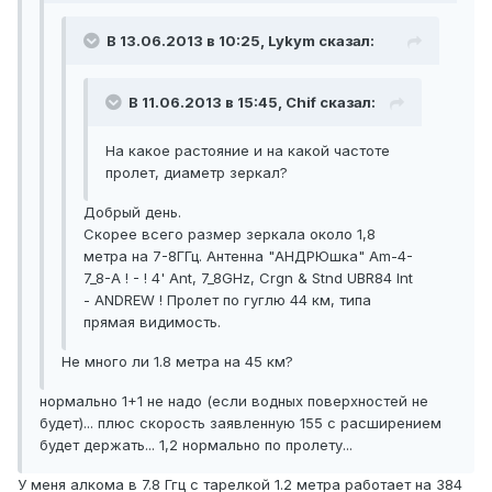
В 13.06.2013 в 10:25, Lykym сказал:
В 11.06.2013 в 15:45, Chif сказал:
На какое растояние и на какой частоте
пролет, диаметр зеркал?
Добрый день.
Скорее всего размер зеркала около 1,8
метра на 7-8ГГц. Антенна "АНДРЮшка" Am-4-
7_8-A ! - ! 4' Ant, 7_8GHz, Crgn & Stnd UBR84 Int
- ANDREW ! Пролет по гуглю 44 км, типа
прямая видимость.
Не много ли 1.8 метра на 45 км?
нормально 1+1 не надо (если водных поверхностей не
будет)... плюс скорость заявленную 155 с расширением
будет держать... 1,2 нормально по пролету...
У меня алкома в 7.8 Ггц с тарелкой 1.2 метра работает на 384