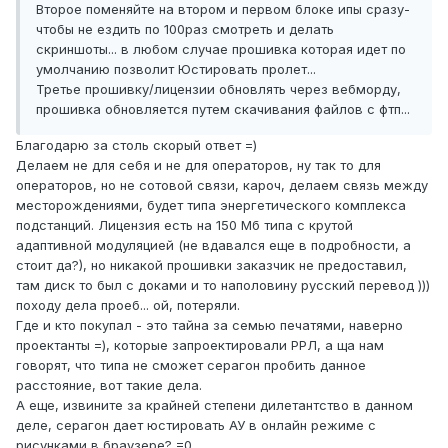
Второе поменяйте на втором и первом блоке ипы сразу-
чтобы не ездить по 100раз смотреть и делать
скриншоты... в любом случае прошивка которая идет по
умолчанию позволит Юстировать пролет...
Третье прошивку/лицензии обновлять через вебморду,
прошивка обновляется путем скачивания файлов с фтп...
Благодарю за столь скорый ответ =)
Делаем не для себя и не для операторов, ну так то для
операторов, но не сотовой связи, кароч, делаем связь между
месторождениями, будет типа энергетического комплекса
подстанций. Лицензия есть на 150 Мб типа с крутой
адаптивной модуляцией (не вдавался еще в подробности, а
стоит да?), но никакой прошивки заказчик не предоставил,
там диск то был с доками и то наполовину русский перевод )))
походу дела проеб... ой, потеряли.
Где и кто покупал - это тайна за семью печатями, наверно
проектанты =), которые запроектировали РРЛ, а ща нам
говорят, что типа не сможет серагон пробить данное
расстояние, вот такие дела.
А еще, извините за крайней степени дилетантство в данном
деле, серагон дает юстировать АУ в онлайн режиме с
рисунками в браузере? =0