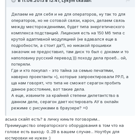
В 11.06.2013 в 12:41, Lykym сказал:
Делаем не для себя и не для операторов, ну так то для
операторов, но не сотовой связи, кароч, делаем связь
между месторождениями, будет типа энергетического
комплекса подстанций. Лицензия есть на 150 Мб типа с
крутой адаптивной модуляцией (не вдавался еще в
подробности, а стоит да?), но никакой прошивки
заказчик не предоставил, там диск то был с доками и то
наполовину русский перевод ))) походу дела проеб... ой,
потеряли.
Где и кто покупал - это тайна за семью печатями,
наверно проектанты =), которые запроектировали РРЛ, а
ща нам говорят, что типа не сможет серагон пробить
данное расстояние, вот такие дела.
А еще, извините за крайней степени дилетантство в
данном деле, серагон дает юстировать АУ в онлайн
режиме с рисунками в браузере? =0
аська скайп есть? в личку киньте поговорим...
Преимущество операторского оборудования в том что на
голове есть выход- 0..2В в вашем случае... Ноутбук для
юстировки не нужен :)