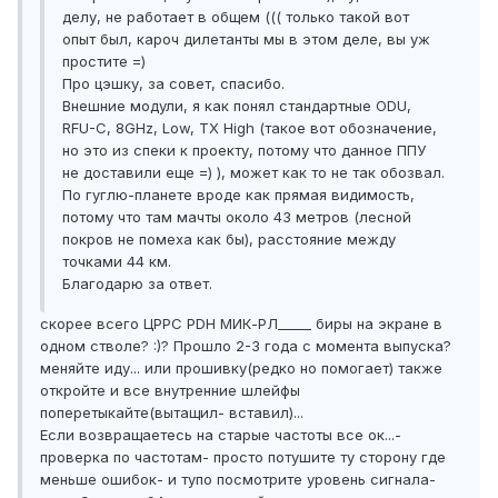
делу, не работает в общем ((( только такой вот
опыт был, кароч дилетанты мы в этом деле, вы уж
простите =)
Про цэшку, за совет, спасибо.
Внешние модули, я как понял стандартные ODU,
RFU-C, 8GHz, Low, TX High (такое вот обозначение,
но это из спеки к проекту, потому что данное ППУ
не доставили еще =) ), может как то не так обозвал.
По гуглю-планете вроде как прямая видимость,
потому что там мачты около 43 метров (лесной
покров не помеха как бы), расстояние между
точками 44 км.
Благодарю за ответ.
скорее всего ЦРРС PDH МИК-РЛ_____ биры на экране в
одном стволе? :)? Прошло 2-3 года с момента выпуска?
меняйте иду... или прошивку(редко но помогает) также
откройте и все внутренние шлейфы
поперетыкайте(вытащил- вставил)...
Если возвращаетесь на старые частоты все ок...-
проверка по частотам- просто потушите ту сторону где
меньше ошибок- и тупо посмотрите уровень сигнала-