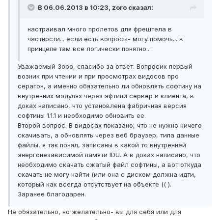
В 06.06.2013 в 10:23, zoro сказал:
настраивал много пролетов для фрештела в
частности... если есть вопросы- могу помочь... в
принцепе там все логически понятно...
Уважаемый Зоро, спасибо за ответ. Вопросик первый
возник при чтении и при просмотрах видосов про
серагон, а именно обязательно ли обновлять софтину на
внутренних модулях через эфтипи сервер и клиента, в
доках написано, что установлена фабричная версия
софтины 1.1.1 и необходимо обновить ее.
Второй вопрос. В видосах показано, что не нужно ничего
скачивать, а обновлять через веб браузер, типа данные
файлы, я так понял, записаны в какой то внутренней
энергонезависимой памяти IDU. А в доках написано, что
необходимо скачать сжатый файл софтины, а вот откуда
скачать не могу найти (или она с диском должна идти,
который как всегда отсутствует на объекте (( ).
Заранее благодарен.
Не обязательно, но желательно- вы для себя или для