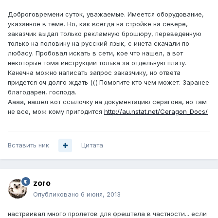
Доброговремени суток, уважаемые. Имеется оборудование,
указанное в теме. Но, как всегда на стройке на севере,
заказчик выдал только рекламную брошюру, переведенную
только на половину на русский язык, с инета скачали по
любасу. Пробовал искать в сети, кое что нашел, а вот
некоторые тома инструкции толька за отдельную плату.
Канечна можно написать запрос заказчику, но ответа
придется оч долго ждать ((( Помогите кто чем может. Заранее
благодарен, господа.
Аааа, нашел вот ссылочку на документацию серагона, но там
не все, мож кому пригодится
http://au.nstat.net/Ceragon_Docs/
Вставить ник
Цитата
zoro
Опубликовано
6 июня, 2013
настраивал много пролетов для фрештела в частности... если