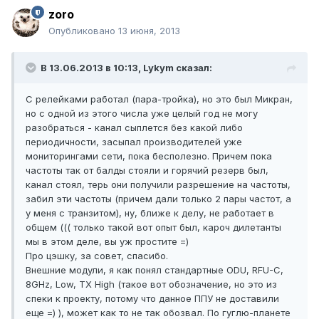
zoro
Опубликовано
13 июня, 2013
В 13.06.2013 в 10:13, Lykym сказал:
С релейками работал (пара-тройка), но это был Микран,
но с одной из этого числа уже целый год не могу
разобраться - канал сыплется без какой либо
периодичности, засыпал производителей уже
мониторингами сети, пока бесполезно. Причем пока
частоты так от балды стояли и горячий резерв был,
канал стоял, терь они получили разрешение на частоты,
забил эти частоты (причем дали только 2 пары частот, а
у меня с транзитом), ну, ближе к делу, не работает в
общем ((( только такой вот опыт был, кароч дилетанты
мы в этом деле, вы уж простите =)
Про цэшку, за совет, спасибо.
Внешние модули, я как понял стандартные ODU, RFU-C,
8GHz, Low, TX High (такое вот обозначение, но это из
спеки к проекту, потому что данное ППУ не доставили
еще =) ), может как то не так обозвал. По гуглю-планете