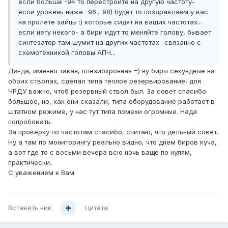
если больше -94 то перестройте на другую частоту-
если уровень ниже -96..-98) будет то поздравляем у вас
на пролете зайцы :) которые сидят на ваших частотах...
если нету некого- а бири идут то меняйте голову, бывает
синтезатор там шумит на других частотах- связанно с
схемотехникой головы АПЧ...
Да-да, именно такая, плезиохронная =) ну биры секундные на
обоих стволах, сделал типа теплое резервирование, для
ЧРДУ важно, чтоб резервный ствол был. За совет спасибо
большое, но, как они сказали, типа оборудование работает в
штатном режиме, у нас тут типа помехи огромные. Нада
попробовать.
За проверку по частотам спасибо, считаю, что дельный совет.
Ну а там по мониторингу реально видно, что днем биров куча,
а вот где то с восьми вечера всю ночь ваще по нулям,
практически.
С уважением к Вам.
Вставить ник
Цитата