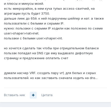
и плюсы и минусы моей.
есть: микрорайон, в нем куча тупых access-свитчей, на
агрегации пусть будет 3750.
дальше линк до 65й. к ней подкручены шейпер и нат. а также
пользователи с белыми и серыми IP.
нужно: пользаки с серыми IP ходили как положено по схеме
user>shaper>nat>inet.
пользаки с белыми user>shaper>int.
но хочется сделать так чтобы при отрицательном балансе
пользак попадал на DNS где ему выдавало дефолтную
страницу и предложение оплатить счет
думали насчер VRF. создать пару vrf, для белых и серых
пользователей. но как заставить сначала ходить на dns...
Вставить ник
Цитата